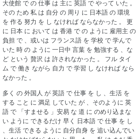
大使館 で の 仕事 は 主に 英語 で やって いた 。
その ため 私 は 自分 の 周り に 日本語 の 環境
を 作る 努力 を し なければ ならなかった 。
更
に 日本 に おいて は 香港 で の ように 雇用主 の
負担 で 、或いは フランス語 を 学校 で 学んで
いた 時 の ように 一日中 言葉 を 勉強する 、な
ど という 贅沢 は 許されなかった 。
フル タイ
ム で 働き ながら 自力 で 学習 し なければ なら
なかった 。
多く の 外国人 が 英語 で 仕事 を し 、生活 を
する こと に 満足 していた が 、そのように 英
語 で 「すませる 」安易 な 道 に のめり込まな
い ように できるだけ 早く 日本語 で 仕事 を し
、生活 できる ように 自分自身 を 追い込んでい