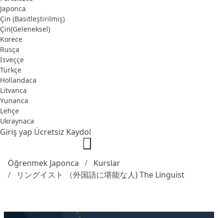
Japonca
Çin (Basitleştirilmiş)
Çin(Geleneksel)
Korece
Rusça
İsveççe
Türkçe
Hollandaca
Litvanca
Yunanca
Lehçe
Ukraynaca
Giriş yap
Ücretsiz Kaydol
Öğrenmek Japonca
Kurslar
リングイスト （外国語に堪能な人) The Linguist