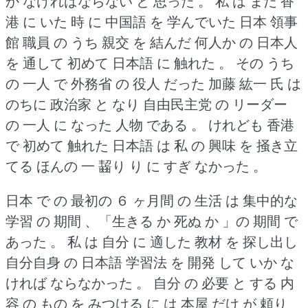
か なければならない と 思った 。
私 は まだ 香
港 に いた 時 に 中国語 を 学んでいた 日本 領事
館 職員 の うち 親交 を 結んだ 何人か の 日本人
を 通して 初めて 日本語 に 触れた 。
その うち
の 一人 で 外務省 の 役人 だった 加藤 紘一 氏 は
のちに 政治家 と なり 自由民主党 の リーダー
の 一人 に なった 人物 である 。
けれども 香港
で 初めて 触れた 日本語 は 私 の 興味 を 掻き立
てる ほんの 一 齧り り に すぎ なかった 。
日本 で の 最初の ６ ヶ月間 の 生活 は 集中的な
学習 の 期間 、「生きる か 死ぬ か 」の 期間 で
あった 。
私 は 自分 に 適した 教材 を 探し出し
自分自身 の 日本語 学習法 を 開発 して いか な
ければ ならなかった 。
自分 の 必要 と する 内
容 の もの を みつける に は 本屋 だけ が 頼り