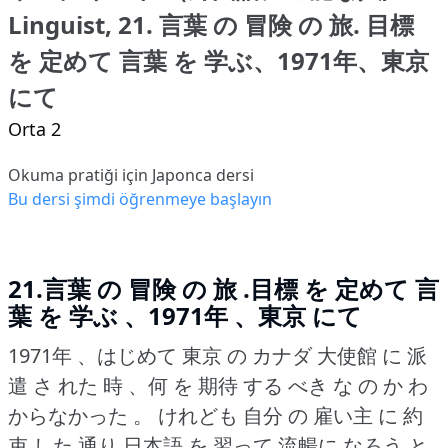
Linguist, 21. 言葉 の 冒険 の 旅. 目標
を 定めて 言葉 を 学ぶ、1971年、東京
にて
Orta 2
Okuma pratiği için Japonca dersi
Bu dersi şimdi öğrenmeye başlayın
21.言葉 の 冒険 の 旅 .目標 を 定めて 言
葉 を 学ぶ 、1971年 、東京 にて
1971年 、はじめて 東京 の カナダ 大使館 に 派
遣 さ れた 時 、何 を 期待 する べき な の か わ
からなかった 。
けれども 自分 の 雇い主 に 約
束 した 通り 日本語 を 習って 流暢に なろう と