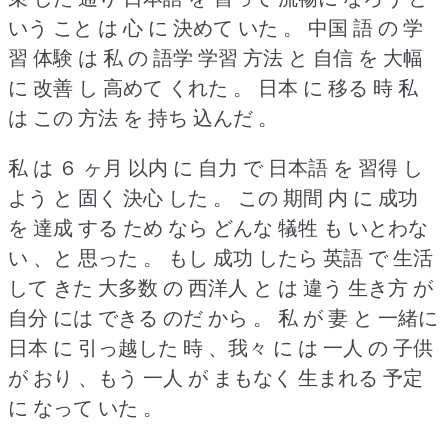
いう こと は 心 に 決めて いた 。
中国 語 の 学
習 体験 は 私 の 語学 学習 方法 と 自信 を 大幅
に 改善 し 高めて くれた 。
日本 に 移る 時 私
は この 方法 を 持ち 込んだ 。
私 は ６ ヶ月 以内 に 自力 で 日本語 を 習得 し
よう と 固く 決心 した 。
この 期間 内 に 成功
を 達成 する ため なら どんな 犠牲 も いとわな
い 、と 思った 。
もし 成功 したら 英語 で 生活
して きた 大多数 の 西洋人 と は 違う 生き方 が
自分 には できる のだ から 。
私 が 妻 と 一緒に
日本 に 引っ越した 時 、我々 に は 一人 の 子供
が おり 、もう 一人 が まもなく 生まれる 予定
に なって いた 。