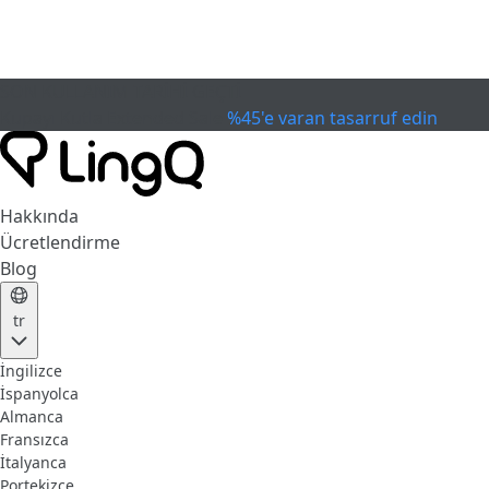
SON KULLANIM TARİHİ GEÇTİ
Kupayı Kutla
Extended Sale
%45'e varan tasarruf edin
Hakkında
Ücretlendirme
Blog
tr
İngilizce
İspanyolca
Almanca
Fransızca
İtalyanca
Portekizce