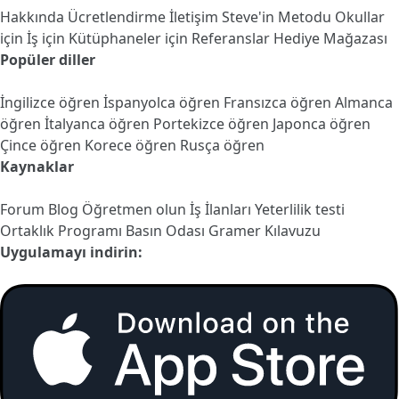
Hakkında
Ücretlendirme
İletişim
Steve'in Metodu
Okullar
için
İş için
Kütüphaneler için
Referanslar
Hediye Mağazası
Popüler diller
İngilizce öğren
İspanyolca öğren
Fransızca öğren
Almanca
öğren
İtalyanca öğren
Portekizce öğren
Japonca öğren
Çince öğren
Korece öğren
Rusça öğren
Kaynaklar
Forum
Blog
Öğretmen olun
İş İlanları
Yeterlilik testi
Ortaklık Programı
Basın Odası
Gramer Kılavuzu
Uygulamayı indirin: