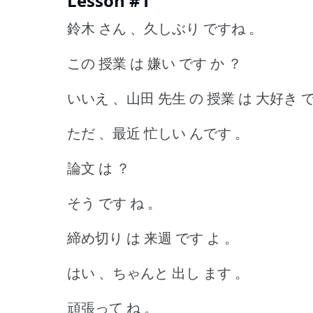
Lesson #1
鈴木 さん 、久しぶり ですね 。
この 授業 は 嫌い です か ？
いいえ 、山田 先生 の 授業 は 大好き 
ただ 、最近 忙しい んです 。
論文 は ？
そう です ね 。
締め切り は 来週 です よ 。
はい 、ちゃんと 出し ます 。
頑張って ね 。