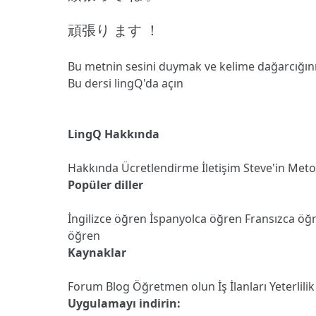
頑張り ます ！
Bu metnin sesini duymak ve kelime dağarcığın
Bu dersi lingQ'da açın
LingQ Hakkında
Hakkında
Ücretlendirme
İletişim
Steve'in Met
Popüler diller
İngilizce öğren
İspanyolca öğren
Fransızca öğ
öğren
Kaynaklar
Forum
Blog
Öğretmen olun
İş İlanları
Yeterlilik
Uygulamayı indirin: