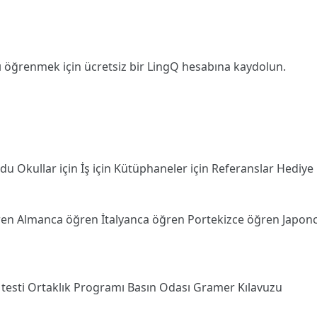
ı öğrenmek için ücretsiz bir LingQ hesabına
kaydolun
.
odu
Okullar için
İş için
Kütüphaneler için
Referanslar
Hediye
ren
Almanca öğren
İtalyanca öğren
Portekizce öğren
Japon
 testi
Ortaklık Programı
Basın Odası
Gramer Kılavuzu