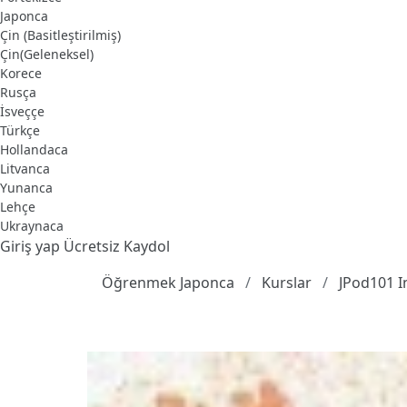
Japonca
Çin (Basitleştirilmiş)
Çin(Geleneksel)
Korece
Rusça
İsveççe
Türkçe
Hollandaca
Litvanca
Yunanca
Lehçe
Ukraynaca
Giriş yap
Ücretsiz Kaydol
Öğrenmek Japonca
Kurslar
JPod101 I