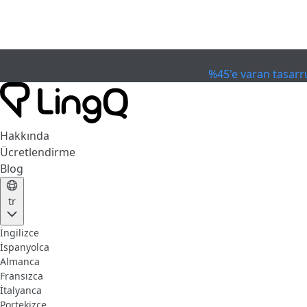
SON KULLANIM TARİHİ GEÇTİ
Kupayı Kutla
Extended Sale
%45'e varan tasarr
Hakkında
Ücretlendirme
Blog
tr
İngilizce
İspanyolca
Almanca
Fransızca
İtalyanca
Portekizce