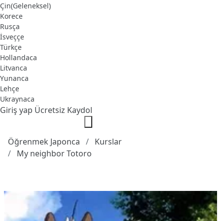
Çin(Geleneksel)
Korece
Rusça
İsveççe
Türkçe
Hollandaca
Litvanca
Yunanca
Lehçe
Ukraynaca
Giriş yap
Ücretsiz Kaydol
Öğrenmek Japonca
Kurslar
My neighbor Totoro