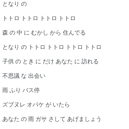
となり の
トトロ トトロ トトロ トトロ
森 の 中 に むかし から 住んでる
となり の トトロ トトロ トトロ トトロ
子供 の とき に だけ あなた に 訪れる
不思議 な 出会い
雨 ふり バス停
ズブヌレ オバケ が いたら
あなた の 雨 ガサ さして あげましょう