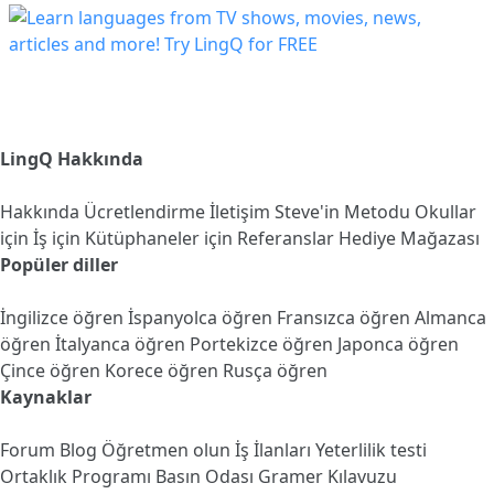
LingQ Hakkında
Hakkında
Ücretlendirme
İletişim
Steve'in Metodu
Okullar
için
İş için
Kütüphaneler için
Referanslar
Hediye Mağazası
Popüler diller
İngilizce öğren
İspanyolca öğren
Fransızca öğren
Almanca
öğren
İtalyanca öğren
Portekizce öğren
Japonca öğren
Çince öğren
Korece öğren
Rusça öğren
Kaynaklar
Forum
Blog
Öğretmen olun
İş İlanları
Yeterlilik testi
Ortaklık Programı
Basın Odası
Gramer Kılavuzu