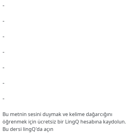
-
-
-
-
-
-
-
Bu metnin sesini duymak ve kelime dağarcığını
öğrenmek için ücretsiz bir LingQ hesabına
kaydolun
.
Bu dersi lingQ'da açın