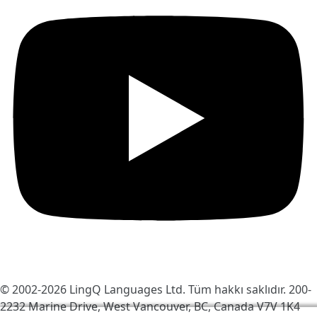
© 2002-2026
LingQ Languages Ltd.
Tüm hakkı saklıdır. 200-
2232 Marine Drive, West Vancouver, BC, Canada
V7V 1K4