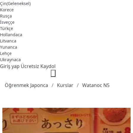
Çin(Geleneksel)
Korece
Rusça
İsveççe
Türkçe
Hollandaca
Litvanca
Yunanca
Lehçe
Ukraynaca
Giriş yap
Ücretsiz Kaydol
Öğrenmek Japonca
Kurslar
Watanoc N5