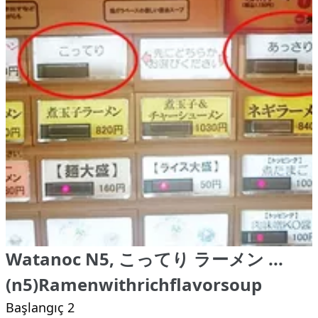
Watanoc N5, こってり ラーメン ...
(n5)Ramenwithrichflavorsoup
Başlangıç 2