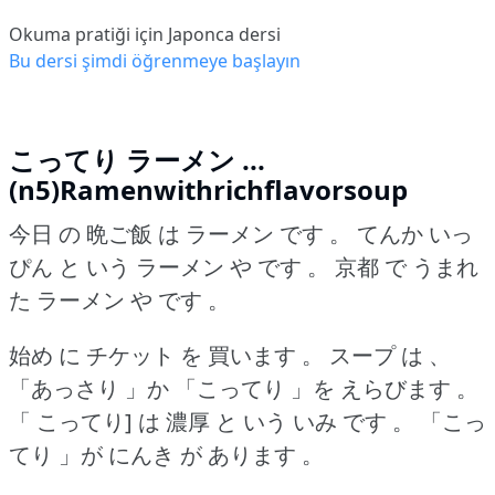
Okuma pratiği için Japonca dersi
Bu dersi şimdi öğrenmeye başlayın
こってり ラーメン ...
(n5)Ramenwithrichflavorsoup
今日 の 晩ご飯 は ラーメン です 。
てんか いっ
ぴん と いう ラーメン や です 。
京都 で うまれ
た ラーメン や です 。
始め に チケット を 買います 。
スープ は 、
「あっさり 」か 「こってり 」を えらびます 。
「 こってり] は 濃厚 と いう いみ です 。
「こっ
てり 」が にんき が あります 。