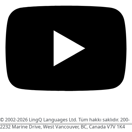
© 2002-2026
LingQ Languages Ltd.
Tüm hakkı saklıdır. 200-
2232 Marine Drive, West Vancouver, BC, Canada
V7V 1K4
LingQ'yu daha iyi hale getirmek için çerezleri