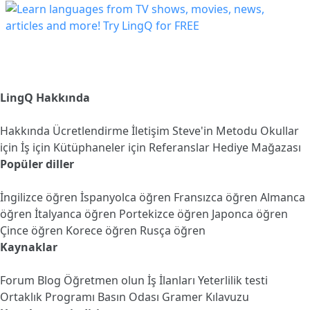
LingQ Hakkında
Hakkında
Ücretlendirme
İletişim
Steve'in Metodu
Okullar
için
İş için
Kütüphaneler için
Referanslar
Hediye Mağazası
Popüler diller
İngilizce öğren
İspanyolca öğren
Fransızca öğren
Almanca
öğren
İtalyanca öğren
Portekizce öğren
Japonca öğren
Çince öğren
Korece öğren
Rusça öğren
Kaynaklar
Forum
Blog
Öğretmen olun
İş İlanları
Yeterlilik testi
Ortaklık Programı
Basın Odası
Gramer Kılavuzu