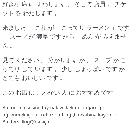
好きな 席 に すわります 。
そして 店員 に チケ
ット を わたします 。
来ました 。
これ が 「こってり ラーメン 」です
。
スープ が 濃厚 です から 、めん が みえませ
ん 。
見て ください 。
分かります か 。
スープ が こ
ってり して います 。
少し しょっぱい です が
とても おいしい です 。
この お店 は 、わかい 人 に おすすめ です 。
Bu metnin sesini duymak ve kelime dağarcığını
öğrenmek için ücretsiz bir LingQ hesabına
kaydolun
.
Bu dersi lingQ'da açın