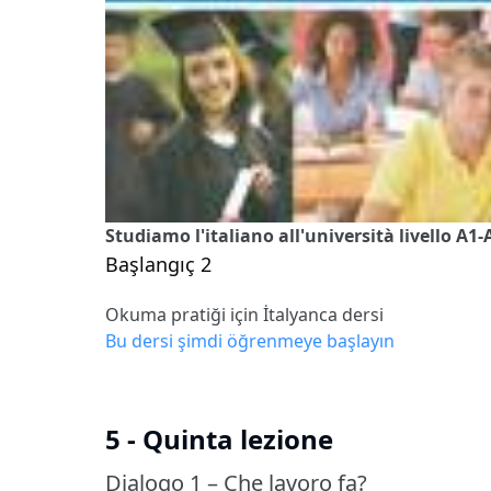
Studiamo l'italiano all'università livello A1-
Başlangıç 2
Okuma pratiği için İtalyanca dersi
Bu dersi şimdi öğrenmeye başlayın
5 - Quinta lezione
Dialogo 1 – Che lavoro fa?