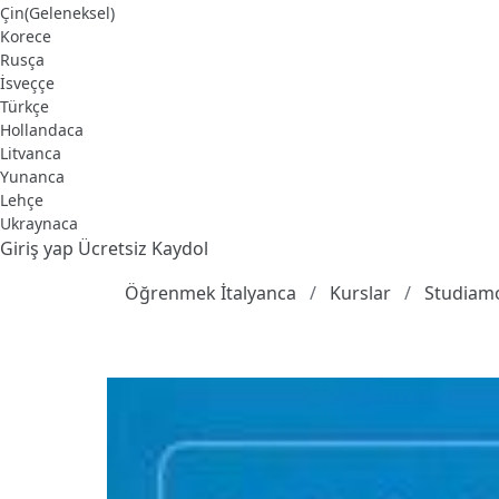
Çin(Geleneksel)
Korece
Rusça
İsveççe
Türkçe
Hollandaca
Litvanca
Yunanca
Lehçe
Ukraynaca
Giriş yap
Ücretsiz Kaydol
Öğrenmek İtalyanca
Kurslar
Studiamo 