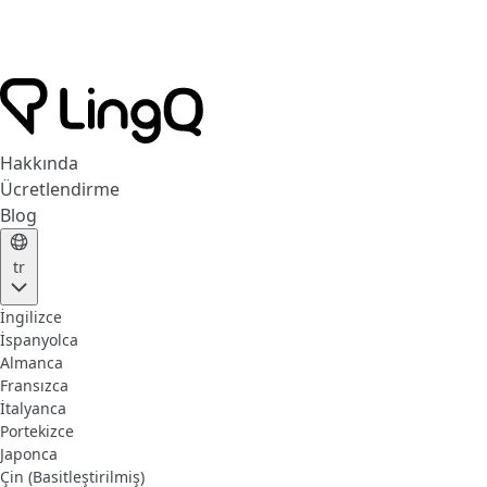
Hakkında
Ücretlendirme
Blog
tr
İngilizce
İspanyolca
Almanca
Fransızca
İtalyanca
Portekizce
Japonca
Çin (Basitleştirilmiş)