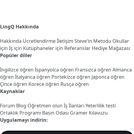
LingQ Hakkında
Hakkında
Ücretlendirme
İletişim
Steve'in Metodu
Okullar
için
İş için
Kütüphaneler için
Referanslar
Hediye Mağazası
Popüler diller
İngilizce öğren
İspanyolca öğren
Fransızca öğren
Almanca
öğren
İtalyanca öğren
Portekizce öğren
Japonca öğren
Çince öğren
Korece öğren
Rusça öğren
Kaynaklar
Forum
Blog
Öğretmen olun
İş İlanları
Yeterlilik testi
Ortaklık Programı
Basın Odası
Gramer Kılavuzu
Uygulamayı indirin: