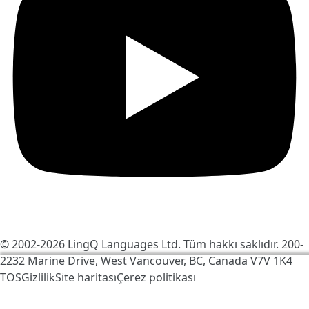
© 2002-2026
LingQ Languages Ltd.
Tüm hakkı saklıdır. 200-
2232 Marine Drive, West Vancouver, BC, Canada
V7V 1K4
LingQ'yu daha iyi hale getirmek için çerezleri
TOS
Gizlilik
Site haritası
Çerez politikası
kullanıyoruz. Siteyi ziyaret ederek, bunu kabul
edersiniz:
çerez politikası
.