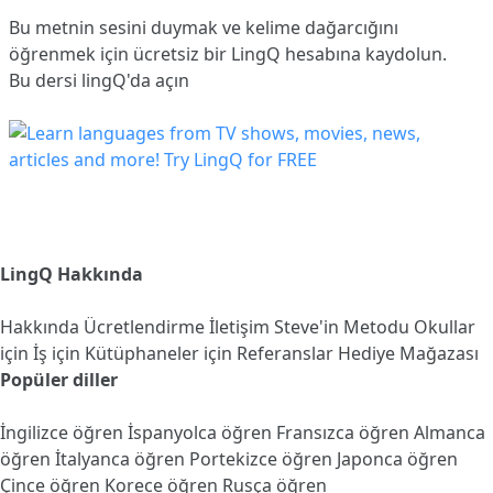
Bu metnin sesini duymak ve kelime dağarcığını
öğrenmek için ücretsiz bir LingQ hesabına
kaydolun
.
Bu dersi lingQ'da açın
LingQ Hakkında
Hakkında
Ücretlendirme
İletişim
Steve'in Metodu
Okullar
için
İş için
Kütüphaneler için
Referanslar
Hediye Mağazası
Popüler diller
İngilizce öğren
İspanyolca öğren
Fransızca öğren
Almanca
öğren
İtalyanca öğren
Portekizce öğren
Japonca öğren
Çince öğren
Korece öğren
Rusça öğren