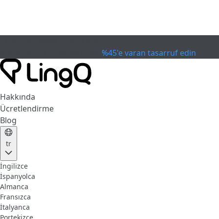
SON KULLANIM TARİHİ GEÇTİ
Kupayı Kutla
Extended Sale
%45'e varan tasarruf edin
Hakkında
Ücretlendirme
Blog
tr
İngilizce
İspanyolca
Almanca
Fransızca
İtalyanca
Portekizce