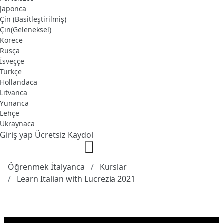
Japonca
Çin (Basitleştirilmiş)
Çin(Geleneksel)
Korece
Rusça
İsveççe
Türkçe
Hollandaca
Litvanca
Yunanca
Lehçe
Ukraynaca
Giriş yap
Ücretsiz Kaydol
Öğrenmek İtalyanca
Kurslar
Learn Italian with Lucrezia 2021