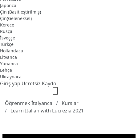
Japonca
Çin (Basitleştirilmiş)
Çin(Geleneksel)
Korece
Rusça
İsveççe
Türkçe
Hollandaca
Litvanca
Yunanca
Lehçe
Ukraynaca
Giriş yap
Ücretsiz Kaydol
Öğrenmek İtalyanca
Kurslar
Learn Italian with Lucrezia 2021