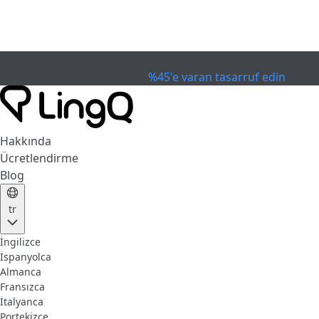
SON KULLANIM TARİHİ GEÇTİ
Kupayı Kutla
Extended Sale
%45'e varan tasarruf edin
Hakkında
Ücretlendirme
Blog
tr
İngilizce
İspanyolca
Almanca
Fransızca
İtalyanca
Portekizce