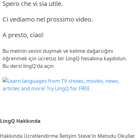
Spero che vi sia utile.
Ci vediamo nel prossimo video.
A presto, ciao!
Bu metnin sesini duymak ve kelime dağarcığını
öğrenmek için ücretsiz bir LingQ hesabına
kaydolun
.
Bu dersi lingQ'da açın
LingQ Hakkında
Hakkında
Ücretlendirme
İletişim
Steve'in Metodu
Okullar