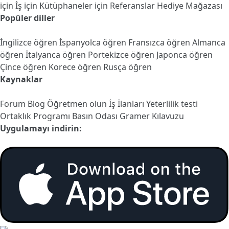
için
İş için
Kütüphaneler için
Referanslar
Hediye Mağazası
Popüler diller
İngilizce öğren
İspanyolca öğren
Fransızca öğren
Almanca
öğren
İtalyanca öğren
Portekizce öğren
Japonca öğren
Çince öğren
Korece öğren
Rusça öğren
Kaynaklar
Forum
Blog
Öğretmen olun
İş İlanları
Yeterlilik testi
Ortaklık Programı
Basın Odası
Gramer Kılavuzu
Uygulamayı indirin: