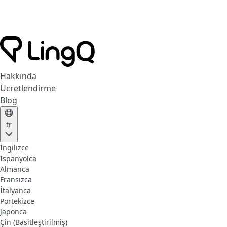
Hakkında
Ücretlendirme
Blog
tr
İngilizce
İspanyolca
Almanca
Fransızca
İtalyanca
Portekizce
Japonca
Çin (Basitleştirilmiş)