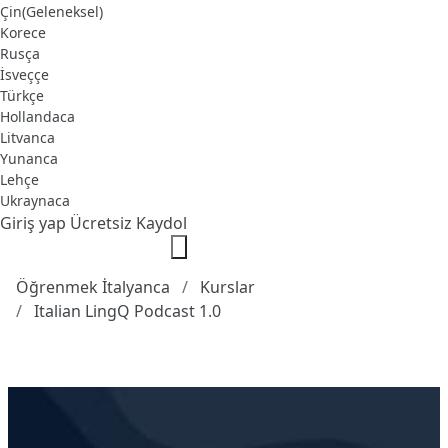
Çin(Geleneksel)
Korece
Rusça
İsveççe
Türkçe
Hollandaca
Litvanca
Yunanca
Lehçe
Ukraynaca
Giriş yap
Ücretsiz Kaydol
Öğrenmek İtalyanca
Kurslar
Italian LingQ Podcast 1.0