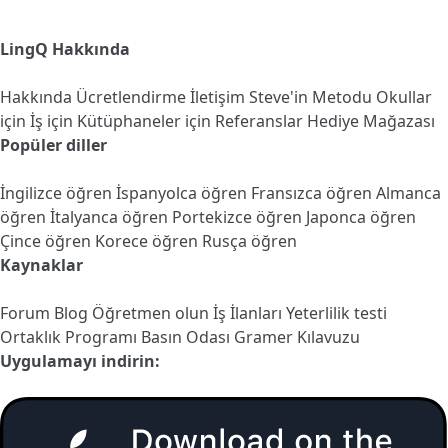
LingQ Hakkında
Hakkında
Ücretlendirme
İletişim
Steve'in Metodu
Okullar
için
İş için
Kütüphaneler için
Referanslar
Hediye Mağazası
Popüler diller
İngilizce öğren
İspanyolca öğren
Fransızca öğren
Almanca
öğren
İtalyanca öğren
Portekizce öğren
Japonca öğren
Çince öğren
Korece öğren
Rusça öğren
Kaynaklar
Forum
Blog
Öğretmen olun
İş İlanları
Yeterlilik testi
Ortaklık Programı
Basın Odası
Gramer Kılavuzu
Uygulamayı indirin: