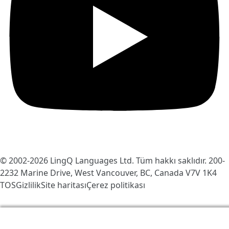
© 2002-2026
LingQ Languages Ltd.
Tüm hakkı saklıdır. 200-
2232 Marine Drive, West Vancouver, BC, Canada
V7V 1K4
TOS
Gizlilik
Site haritası
Çerez politikası
LingQ'yu daha iyi hale getirmek için çerezleri