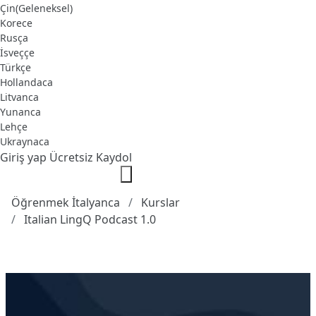
Çin(Geleneksel)
Korece
Rusça
İsveççe
Türkçe
Hollandaca
Litvanca
Yunanca
Lehçe
Ukraynaca
Giriş yap
Ücretsiz Kaydol
Öğrenmek İtalyanca
Kurslar
Italian LingQ Podcast 1.0