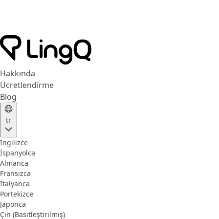
Hakkında
Ücretlendirme
Blog
tr
İngilizce
İspanyolca
Almanca
Fransızca
İtalyanca
Portekizce
Japonca
Çin (Basitleştirilmiş)