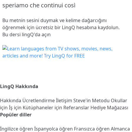
speriamo che continui così
Bu metnin sesini duymak ve kelime dağarcığını
öğrenmek için ücretsiz bir LingQ hesabına
kaydolun
.
Bu dersi lingQ'da açın
LingQ Hakkında
Hakkında
Ücretlendirme
İletişim
Steve'in Metodu
Okullar
için
İş için
Kütüphaneler için
Referanslar
Hediye Mağazası
Popüler diller
İngilizce öğren
İspanyolca öğren
Fransızca öğren
Almanca