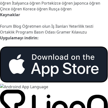
öğren
İtalyanca öğren
Portekizce öğren
Japonca öğren
Çince öğren
Korece öğren
Rusça öğren
Kaynaklar
Forum
Blog
Öğretmen olun
İş İlanları
Yeterlilik testi
Ortaklık Programı
Basın Odası
Gramer Kılavuzu
Uygulamayı indirin: