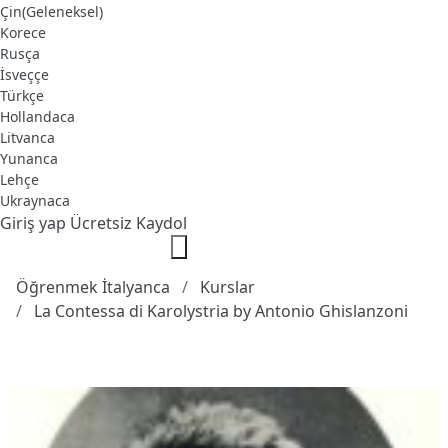
Çin(Geleneksel)
Korece
Rusça
İsveççe
Türkçe
Hollandaca
Litvanca
Yunanca
Lehçe
Ukraynaca
Giriş yap
Ücretsiz Kaydol
Öğrenmek İtalyanca
Kurslar
La Contessa di Karolystria by Antonio Ghislanzoni