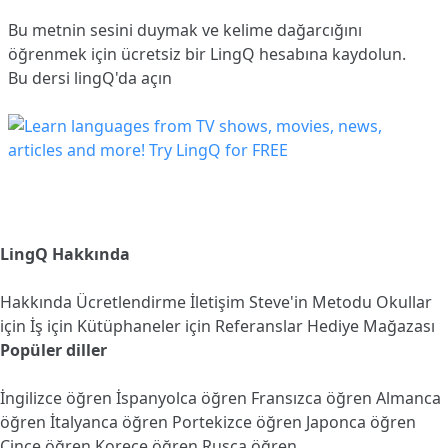
Bu metnin sesini duymak ve kelime dağarcığını
öğrenmek için ücretsiz bir LingQ hesabına
kaydolun
.
Bu dersi lingQ'da açın
LingQ Hakkında
Hakkında
Ücretlendirme
İletişim
Steve'in Metodu
Okullar
için
İş için
Kütüphaneler için
Referanslar
Hediye Mağazası
Popüler diller
İngilizce öğren
İspanyolca öğren
Fransızca öğren
Almanca
öğren
İtalyanca öğren
Portekizce öğren
Japonca öğren
Çince öğren
Korece öğren
Rusça öğren