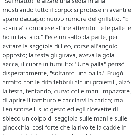
"Sei matto!"
e alzare una sedia in aria
mostrando tutto il corpo: si protese in avanti e
sparò daccapo; nuovo rumore del grilletto.
"E
scarica" comprese alfine atterrito, "e le palle le
ho in tasca io."
Fece un salto da parte, per
evitare la seggiola di Leo, corse all'angolo
opposto; la testa gli girava, aveva la gola
secca, il cuore in tumulto: "Una palla" pensò
disperatamente, "soltanto una palla."
Frugò,
arraffò con le dita febbrili alcuni proiettili, alzò
la testa, tentando, curvo colle mani impazzate,
di aprire il tamburo e cacciarvi la carica; ma
Leo scorse il suo gesto ed egli ricevette di
sbieco un colpo di seggiola sulle mani e sulle
ginocchia, così forte che la rivoltella cadde in