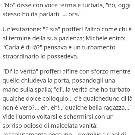
"No" disse con voce ferma e turbata, "no, oggi
stesso ho da parlarti, ...
ora."
Un'esitazione: "E sia" profferì l'altro come chi è
al termine della sua pazienza; Michele entrò:
"Carla è di là?"
pensava e un turbamento
straordinario lo possedeva.
"Di' la verità" profferì alfine con sforzo mentre
quello chiudeva la porta, posandogli una
mano sulla spalla; "di', la verità che ho turbato
qualche dolce colloquio... c'è qualcheduno di là
non è vero?...
eh, eh!...
qualche bella ragazza..."
Vide l'uomo voltarsi e schermirsi con un
sorriso odioso di malcelata vanità:
"Assolutamente nessuno...
dormivo."
Capì di