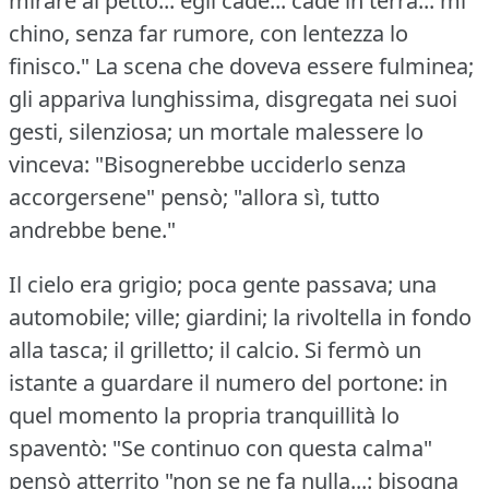
mirare al petto... egli cade... cade in terra... mi
chino, senza far rumore, con lentezza lo
finisco."
La scena che doveva essere fulminea;
gli appariva lunghissima, disgregata nei suoi
gesti, silenziosa; un mortale malessere lo
vinceva: "Bisognerebbe ucciderlo senza
accorgersene" pensò; "allora sì, tutto
andrebbe bene."
Il cielo era grigio; poca gente passava; una
automobile; ville; giardini; la rivoltella in fondo
alla tasca; il grilletto; il calcio.
Si fermò un
istante a guardare il numero del portone: in
quel momento la propria tranquillità lo
spaventò: "Se continuo con questa calma"
pensò atterrito "non se ne fa nulla...: bisogna