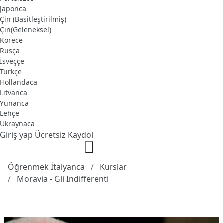
Japonca
Çin (Basitleştirilmiş)
Çin(Geleneksel)
Korece
Rusça
İsveççe
Türkçe
Hollandaca
Litvanca
Yunanca
Lehçe
Ukraynaca
Giriş yap
Ücretsiz Kaydol
Öğrenmek İtalyanca
Kurslar
Moravia - Gli Indifferenti