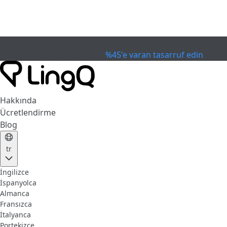
SON KULLANIM TARİHİ GEÇTİ
Kupayı Kutla
Extended Sale
%45'e varan tasarruf edin
Hakkında
Ücretlendirme
Blog
tr
İngilizce
İspanyolca
Almanca
Fransızca
İtalyanca
Portekizce