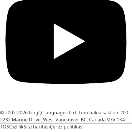
© 2002-2026
LingQ Languages Ltd.
Tüm hakkı saklıdır. 200-
2232 Marine Drive, West Vancouver, BC, Canada
V7V 1K4
TOS
Gizlilik
Site haritası
Çerez politikası
LingQ'yu daha iyi hale getirmek için çerezleri