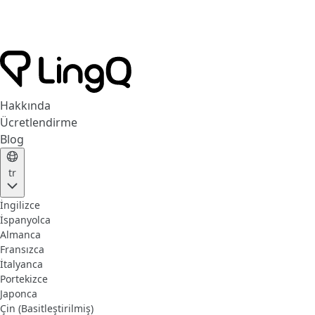
Hakkında
Ücretlendirme
Blog
tr
İngilizce
İspanyolca
Almanca
Fransızca
İtalyanca
Portekizce
Japonca
Çin (Basitleştirilmiş)