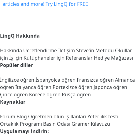
LingQ Hakkında
Hakkında
Ücretlendirme
İletişim
Steve'in Metodu
Okullar
için
İş için
Kütüphaneler için
Referanslar
Hediye Mağazası
Popüler diller
İngilizce öğren
İspanyolca öğren
Fransızca öğren
Almanca
öğren
İtalyanca öğren
Portekizce öğren
Japonca öğren
Çince öğren
Korece öğren
Rusça öğren
Kaynaklar
Forum
Blog
Öğretmen olun
İş İlanları
Yeterlilik testi
Ortaklık Programı
Basın Odası
Gramer Kılavuzu
Uygulamayı indirin: