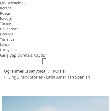
Çin(Geleneksel)
Korece
Rusça
İsveççe
Türkçe
Hollandaca
Litvanca
Yunanca
Lehçe
Ukraynaca
Giriş yap
Ücretsiz Kaydol
Öğrenmek İspanyolca
Kurslar
LingQ Mini Stories - Latin American Spanish