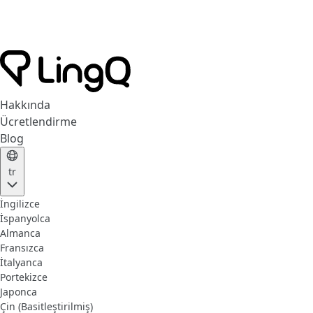
Hakkında
Ücretlendirme
Blog
tr
İngilizce
İspanyolca
Almanca
Fransızca
İtalyanca
Portekizce
Japonca
Çin (Basitleştirilmiş)