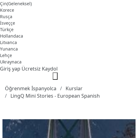
Çin(Geleneksel)
Korece
Rusça
İsveççe
Türkçe
Hollandaca
Litvanca
Yunanca
Lehçe
Ukraynaca
Giriş yap
Ücretsiz Kaydol
Öğrenmek İspanyolca
Kurslar
LingQ Mini Stories - European Spanish