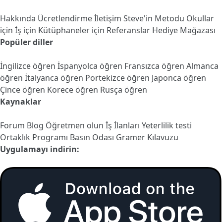
Hakkında
Ücretlendirme
İletişim
Steve'in Metodu
Okullar
için
İş için
Kütüphaneler için
Referanslar
Hediye Mağazası
Popüler diller
İngilizce öğren
İspanyolca öğren
Fransızca öğren
Almanca
öğren
İtalyanca öğren
Portekizce öğren
Japonca öğren
Çince öğren
Korece öğren
Rusça öğren
Kaynaklar
Forum
Blog
Öğretmen olun
İş İlanları
Yeterlilik testi
Ortaklık Programı
Basın Odası
Gramer Kılavuzu
Uygulamayı indirin: