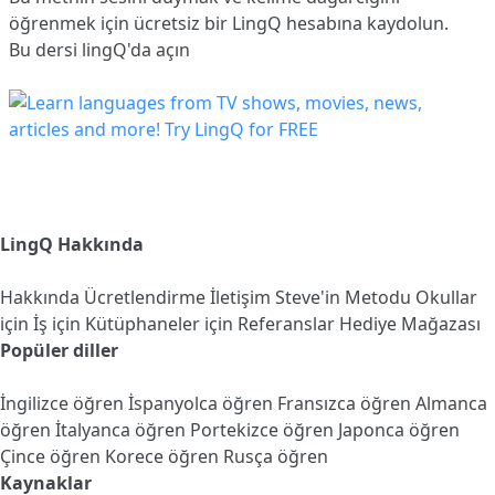
öğrenmek için ücretsiz bir LingQ hesabına
kaydolun
.
Bu dersi lingQ'da açın
LingQ Hakkında
Hakkında
Ücretlendirme
İletişim
Steve'in Metodu
Okullar
için
İş için
Kütüphaneler için
Referanslar
Hediye Mağazası
Popüler diller
İngilizce öğren
İspanyolca öğren
Fransızca öğren
Almanca
öğren
İtalyanca öğren
Portekizce öğren
Japonca öğren
Çince öğren
Korece öğren
Rusça öğren
Kaynaklar