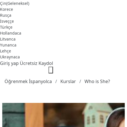
Çin(Geleneksel)
Korece
Rusça
İsveççe
Türkçe
Hollandaca
Litvanca
Yunanca
Lehçe
Ukraynaca
Giriş yap
Ücretsiz Kaydol
Öğrenmek İspanyolca
Kurslar
Who is She?