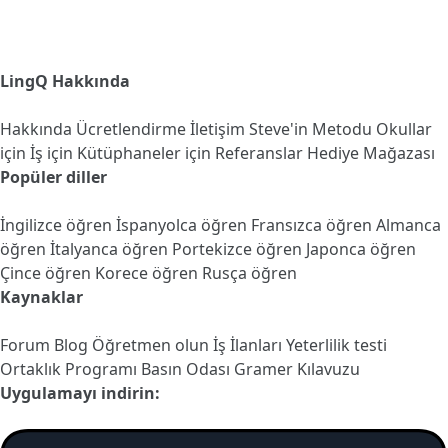
LingQ Hakkında
Hakkında
Ücretlendirme
İletişim
Steve'in Metodu
Okullar
için
İş için
Kütüphaneler için
Referanslar
Hediye Mağazası
Popüler diller
İngilizce öğren
İspanyolca öğren
Fransızca öğren
Almanca
öğren
İtalyanca öğren
Portekizce öğren
Japonca öğren
Çince öğren
Korece öğren
Rusça öğren
Kaynaklar
Forum
Blog
Öğretmen olun
İş İlanları
Yeterlilik testi
Ortaklık Programı
Basın Odası
Gramer Kılavuzu
Uygulamayı indirin: