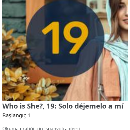
Who is She?, 19: Solo déjemelo a mí
Başlangıç 1
Okuma pratiği için İspanyolca dersi