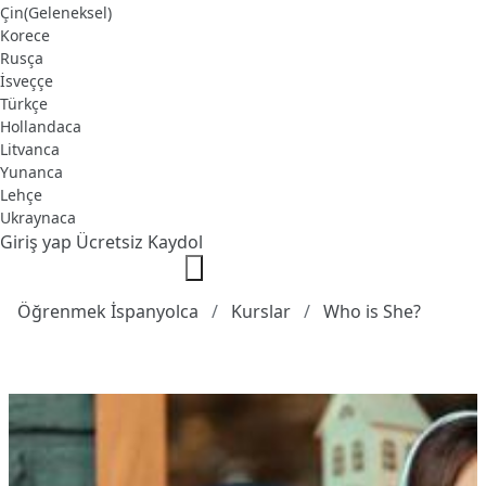
Çin(Geleneksel)
Korece
Rusça
İsveççe
Türkçe
Hollandaca
Litvanca
Yunanca
Lehçe
Ukraynaca
Giriş yap
Ücretsiz Kaydol
Öğrenmek İspanyolca
Kurslar
Who is She?