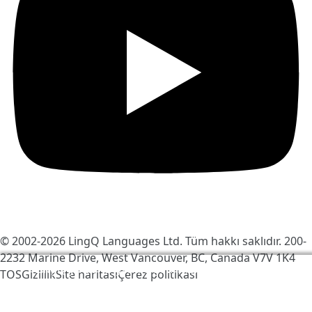
© 2002-2026
LingQ Languages Ltd.
Tüm hakkı saklıdır. 200-
2232 Marine Drive, West Vancouver, BC, Canada
V7V 1K4
LingQ'yu daha iyi hale getirmek için çerezleri
TOS
Gizlilik
Site haritası
Çerez politikası
kullanıyoruz. Siteyi ziyaret ederek, bunu kabul
edersiniz:
çerez politikası
.