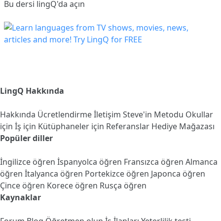
Bu dersi lingQ'da açın
LingQ Hakkında
Hakkında
Ücretlendirme
İletişim
Steve'in Metodu
Okullar
için
İş için
Kütüphaneler için
Referanslar
Hediye Mağazası
Popüler diller
İngilizce öğren
İspanyolca öğren
Fransızca öğren
Almanca
öğren
İtalyanca öğren
Portekizce öğren
Japonca öğren
Çince öğren
Korece öğren
Rusça öğren
Kaynaklar