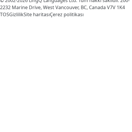
© 2002-2026
LingQ Languages Ltd.
Tüm hakkı saklıdır. 200-
2232 Marine Drive, West Vancouver, BC, Canada
V7V 1K4
TOS
Gizlilik
Site haritası
Çerez politikası