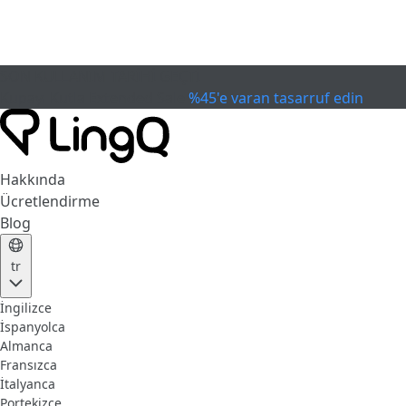
SON KULLANIM TARİHİ GEÇTİ
Kupayı Kutla
Extended Sale
%45'e varan tasarruf edin
Hakkında
Ücretlendirme
Blog
tr
İngilizce
İspanyolca
Almanca
Fransızca
İtalyanca
Portekizce