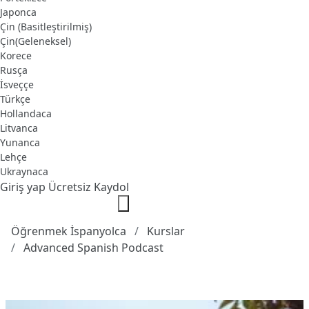
Japonca
Çin (Basitleştirilmiş)
Çin(Geleneksel)
Korece
Rusça
İsveççe
Türkçe
Hollandaca
Litvanca
Yunanca
Lehçe
Ukraynaca
Giriş yap
Ücretsiz Kaydol
Öğrenmek İspanyolca
Kurslar
Advanced Spanish Podcast