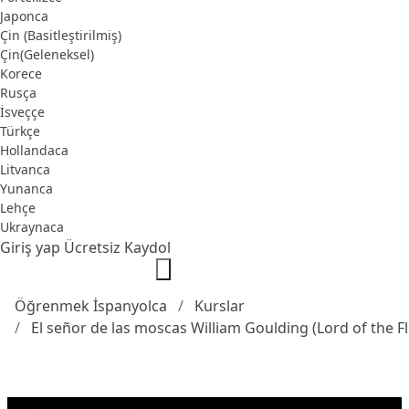
Japonca
Çin (Basitleştirilmiş)
Çin(Geleneksel)
Korece
Rusça
İsveççe
Türkçe
Hollandaca
Litvanca
Yunanca
Lehçe
Ukraynaca
Giriş yap
Ücretsiz Kaydol
Öğrenmek İspanyolca
Kurslar
El señor de las moscas William Goulding (Lord of the Fl