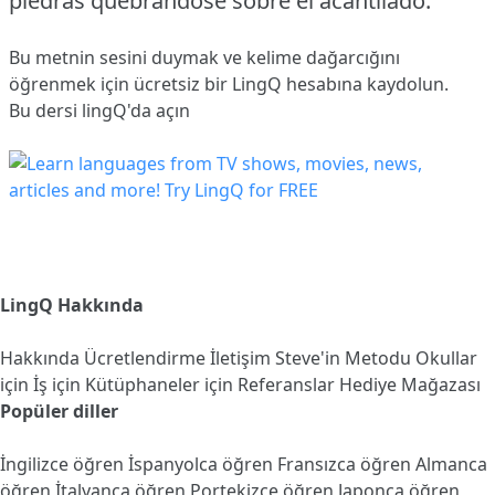
piedras quebrándose sobre el acantilado.
Bu metnin sesini duymak ve kelime dağarcığını
öğrenmek için ücretsiz bir LingQ hesabına
kaydolun
.
Bu dersi lingQ'da açın
LingQ Hakkında
Hakkında
Ücretlendirme
İletişim
Steve'in Metodu
Okullar
için
İş için
Kütüphaneler için
Referanslar
Hediye Mağazası
Popüler diller
İngilizce öğren
İspanyolca öğren
Fransızca öğren
Almanca
öğren
İtalyanca öğren
Portekizce öğren
Japonca öğren