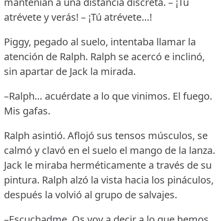
mantenían a una distancia discreta.
– ¡Tú
atrévete y verás!
– ¡Tú atrévete…!
Piggy, pegado al suelo, intentaba llamar la
atención de Ralph.
Ralph se acercó e inclinó,
sin apartar de Jack la mirada.
–Ralph… acuérdate a lo que vinimos.
El fuego.
Mis gafas.
Ralph asintió.
Aflojó sus tensos músculos, se
calmó y clavó en el suelo el mango de la lanza.
Jack le miraba herméticamente a través de su
pintura.
Ralph alzó la vista hacia los pináculos,
después la volvió al grupo de salvajes.
–Escuchadme.
Os voy a decir a lo que hemos