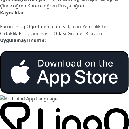
Çince öğren
Korece öğren
Rusça öğren
Kaynaklar
Forum
Blog
Öğretmen olun
İş İlanları
Yeterlilik testi
Ortaklık Programı
Basın Odası
Gramer Kılavuzu
Uygulamayı indirin: