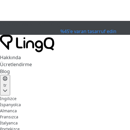
SON KULLANIM TARİHİ GEÇTİ
Kupayı Kutla
Extended Sale
%45'e varan tasarruf edin
Hakkında
Ücretlendirme
Blog
tr
İngilizce
İspanyolca
Almanca
Fransızca
İtalyanca
Portekizce