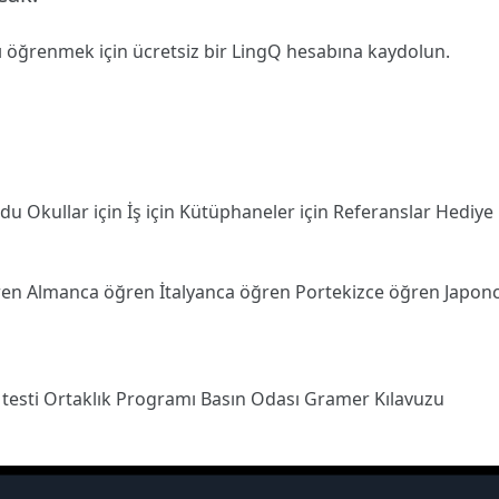
ı öğrenmek için ücretsiz bir LingQ hesabına
kaydolun
.
odu
Okullar için
İş için
Kütüphaneler için
Referanslar
Hediye
ren
Almanca öğren
İtalyanca öğren
Portekizce öğren
Japon
 testi
Ortaklık Programı
Basın Odası
Gramer Kılavuzu