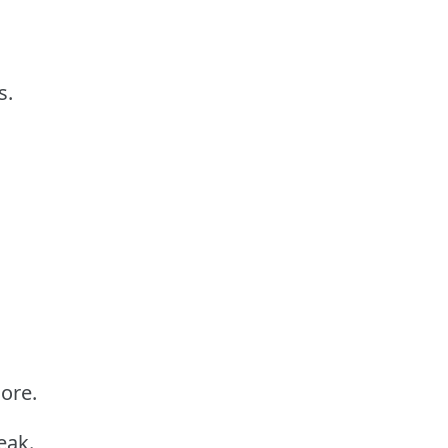
s.
ore.
eak.