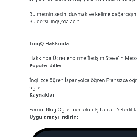
Bu metnin sesini duymak ve kelime dağarcığın
Bu dersi lingQ'da açın
LingQ Hakkında
Hakkında
Ücretlendirme
İletişim
Steve'in Met
Popüler diller
İngilizce öğren
İspanyolca öğren
Fransızca öğ
öğren
Kaynaklar
Forum
Blog
Öğretmen olun
İş İlanları
Yeterlilik
Uygulamayı indirin: