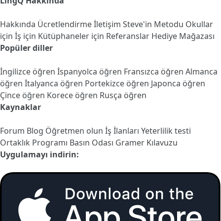
LingQ Hakkında
Hakkında
Ücretlendirme
İletişim
Steve'in Metodu
Okullar
için
İş için
Kütüphaneler için
Referanslar
Hediye Mağazası
Popüler diller
İngilizce öğren
İspanyolca öğren
Fransızca öğren
Almanca
öğren
İtalyanca öğren
Portekizce öğren
Japonca öğren
Çince öğren
Korece öğren
Rusça öğren
Kaynaklar
Forum
Blog
Öğretmen olun
İş İlanları
Yeterlilik testi
Ortaklık Programı
Basın Odası
Gramer Kılavuzu
Uygulamayı indirin: