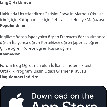
LingQ Hakkında
Hakkında
Ücretlendirme
İletişim
Steve'in Metodu
Okullar
için
İş için
Kütüphaneler için
Referanslar
Hediye Mağazası
Popüler diller
İngilizce öğren
İspanyolca öğren
Fransızca öğren
Almanca
öğren
İtalyanca öğren
Portekizce öğren
Japonca öğren
Çince öğren
Korece öğren
Rusça öğren
Kaynaklar
Forum
Blog
Öğretmen olun
İş İlanları
Yeterlilik testi
Ortaklık Programı
Basın Odası
Gramer Kılavuzu
Uygulamayı indirin: