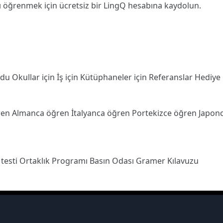
ı öğrenmek için ücretsiz bir LingQ hesabına
kaydolun
.
odu
Okullar için
İş için
Kütüphaneler için
Referanslar
Hediye
ren
Almanca öğren
İtalyanca öğren
Portekizce öğren
Japon
 testi
Ortaklık Programı
Basın Odası
Gramer Kılavuzu