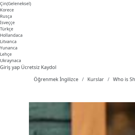
Çin(Geleneksel)
Korece
Rusça
İsveççe
Türkçe
Hollandaca
Litvanca
Yunanca
Lehçe
Ukraynaca
Giriş yap
Ücretsiz Kaydol
Öğrenmek İngilizce
Kurslar
Who is S