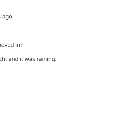
s ago.
oved in?
ght and it was raining.