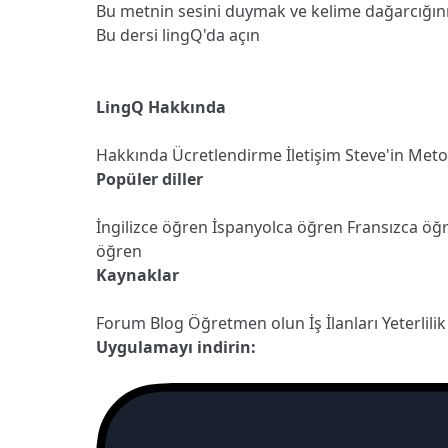
Bu metnin sesini duymak ve kelime dağarcığın
Bu dersi lingQ'da açın
LingQ Hakkında
Hakkında
Ücretlendirme
İletişim
Steve'in Met
Popüler diller
İngilizce öğren
İspanyolca öğren
Fransızca öğ
öğren
Kaynaklar
Forum
Blog
Öğretmen olun
İş İlanları
Yeterlilik
Uygulamayı indirin: