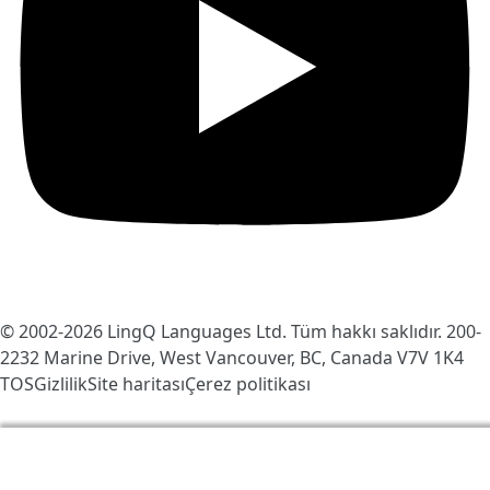
© 2002-2026
LingQ Languages Ltd.
Tüm hakkı saklıdır. 200-
2232 Marine Drive, West Vancouver, BC, Canada
V7V 1K4
TOS
Gizlilik
Site haritası
Çerez politikası
LingQ'yu daha iyi hale getirmek için çerezleri
kullanıyoruz. Siteyi ziyaret ederek, bunu kabul