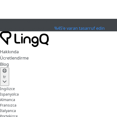
SON KULLANIM TARİHİ GEÇTİ
Kupayı Kutla
Extended Sale
%45'e varan tasarruf edin
Hakkında
Ücretlendirme
Blog
tr
İngilizce
İspanyolca
Almanca
Fransızca
İtalyanca
Portekizce