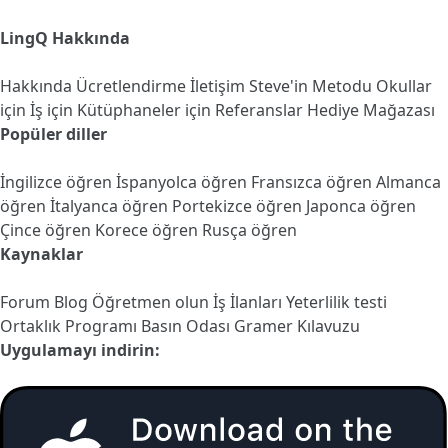
LingQ Hakkında
Hakkında
Ücretlendirme
İletişim
Steve'in Metodu
Okullar
için
İş için
Kütüphaneler için
Referanslar
Hediye Mağazası
Popüler diller
İngilizce öğren
İspanyolca öğren
Fransızca öğren
Almanca
öğren
İtalyanca öğren
Portekizce öğren
Japonca öğren
Çince öğren
Korece öğren
Rusça öğren
Kaynaklar
Forum
Blog
Öğretmen olun
İş İlanları
Yeterlilik testi
Ortaklık Programı
Basın Odası
Gramer Kılavuzu
Uygulamayı indirin: