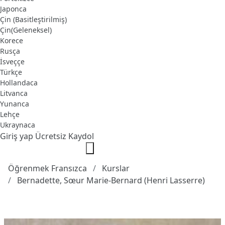
Japonca
Çin (Basitleştirilmiş)
Çin(Geleneksel)
Korece
Rusça
İsveççe
Türkçe
Hollandaca
Litvanca
Yunanca
Lehçe
Ukraynaca
Giriş yap
Ücretsiz Kaydol
Öğrenmek Fransızca
Kurslar
Bernadette, Sœur Marie-Bernard (Henri Lasserre)