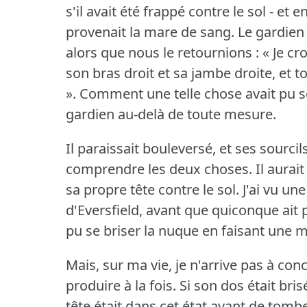
s'il avait été frappé contre le sol - et 
provenait la mare de sang.
Le gardien 
alors que nous le retournions : « Je cro
son bras droit et sa jambe droite, et t
».
Comment une telle chose avait pu s
gardien au-delà de toute mesure.
Il paraissait bouleversé, et ses sourcil
comprendre les deux choses.
Il aurai
sa propre tête contre le sol.
J'ai vu un
d'Eversfield, avant que quiconque ait 
pu se briser la nuque en faisant une m
Mais, sur ma vie, je n'arrive pas à c
produire à la fois.
Si son dos était brisé
tête était dans cet état avant de tomber