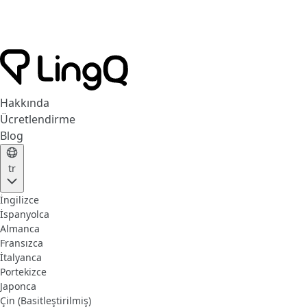
Hakkında
Ücretlendirme
Blog
tr
İngilizce
İspanyolca
Almanca
Fransızca
İtalyanca
Portekizce
Japonca
Çin (Basitleştirilmiş)