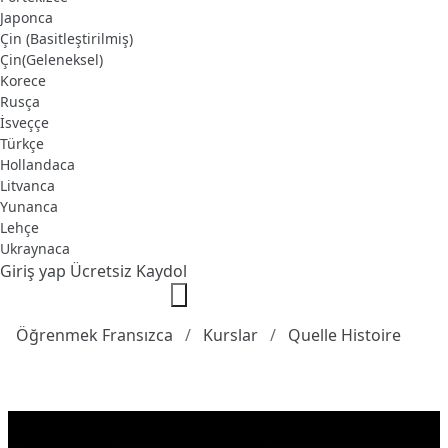
Japonca
Çin (Basitleştirilmiş)
Çin(Geleneksel)
Korece
Rusça
İsveççe
Türkçe
Hollandaca
Litvanca
Yunanca
Lehçe
Ukraynaca
Giriş yap
Ücretsiz Kaydol
Öğrenmek Fransızca
Kurslar
Quelle Histoire