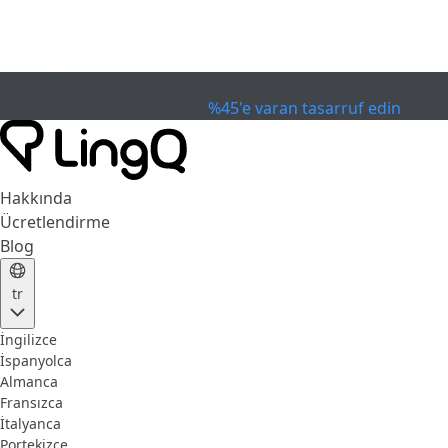
SON KULLANIM TARİHİ GEÇTİ
Kupayı Kutla
Extended Sale
%45'e varan tasarruf edin
Hakkında
Ücretlendirme
Blog
tr
İngilizce
İspanyolca
Almanca
Fransızca
İtalyanca
Portekizce