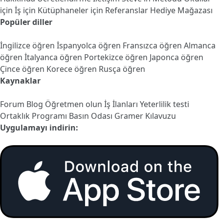
için
İş için
Kütüphaneler için
Referanslar
Hediye Mağazası
Popüler diller
İngilizce öğren
İspanyolca öğren
Fransızca öğren
Almanca
öğren
İtalyanca öğren
Portekizce öğren
Japonca öğren
Çince öğren
Korece öğren
Rusça öğren
Kaynaklar
Forum
Blog
Öğretmen olun
İş İlanları
Yeterlilik testi
Ortaklık Programı
Basın Odası
Gramer Kılavuzu
Uygulamayı indirin: