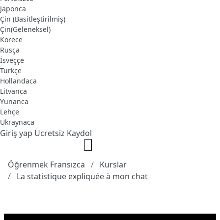
Japonca
Çin (Basitleştirilmiş)
Çin(Geleneksel)
Korece
Rusça
İsveççe
Türkçe
Hollandaca
Litvanca
Yunanca
Lehçe
Ukraynaca
Giriş yap
Ücretsiz Kaydol
Öğrenmek Fransızca
Kurslar
La statistique expliquée à mon chat