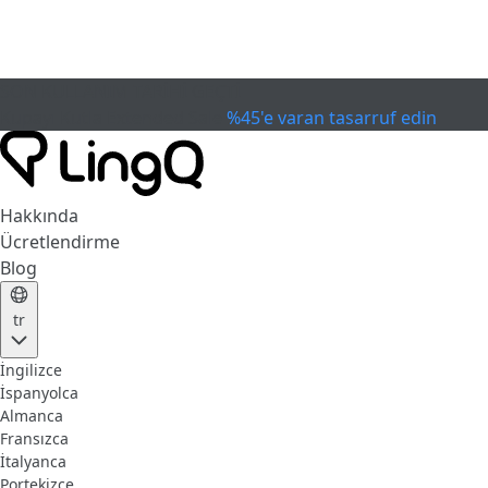
SON KULLANIM TARİHİ GEÇTİ
Kupayı Kutla
Extended Sale
%45'e varan tasarruf edin
Hakkında
Ücretlendirme
Blog
tr
İngilizce
İspanyolca
Almanca
Fransızca
İtalyanca
Portekizce