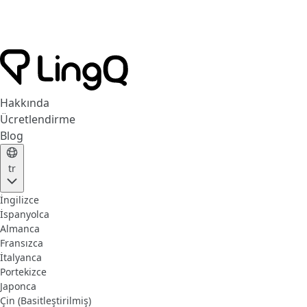
Hakkında
Ücretlendirme
Blog
tr
İngilizce
İspanyolca
Almanca
Fransızca
İtalyanca
Portekizce
Japonca
Çin (Basitleştirilmiş)