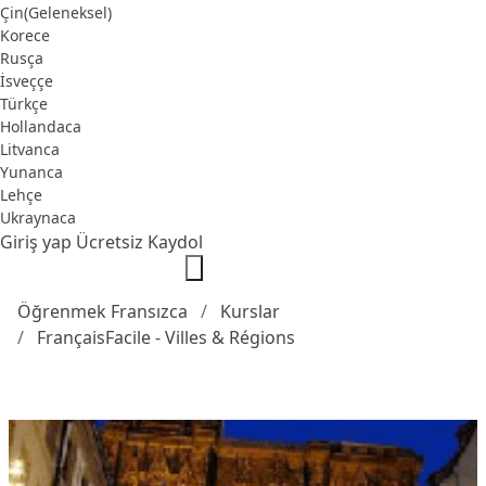
Çin(Geleneksel)
Korece
Rusça
İsveççe
Türkçe
Hollandaca
Litvanca
Yunanca
Lehçe
Ukraynaca
Giriş yap
Ücretsiz Kaydol
Öğrenmek Fransızca
Kurslar
FrançaisFacile - Villes & Régions