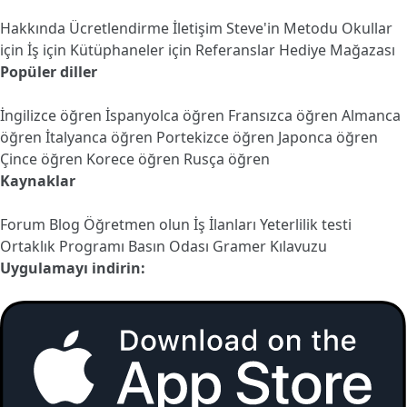
Hakkında
Ücretlendirme
İletişim
Steve'in Metodu
Okullar
için
İş için
Kütüphaneler için
Referanslar
Hediye Mağazası
Popüler diller
İngilizce öğren
İspanyolca öğren
Fransızca öğren
Almanca
öğren
İtalyanca öğren
Portekizce öğren
Japonca öğren
Çince öğren
Korece öğren
Rusça öğren
Kaynaklar
Forum
Blog
Öğretmen olun
İş İlanları
Yeterlilik testi
Ortaklık Programı
Basın Odası
Gramer Kılavuzu
Uygulamayı indirin: