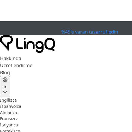
SON KULLANIM TARİHİ GEÇTİ
Kupayı Kutla
Extended Sale
%45'e varan tasarruf edin
Hakkında
Ücretlendirme
Blog
tr
İngilizce
İspanyolca
Almanca
Fransızca
İtalyanca
Portekizce