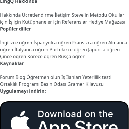
LingQ Hakkında
Hakkında
Ücretlendirme
İletişim
Steve'in Metodu
Okullar
için
İş için
Kütüphaneler için
Referanslar
Hediye Mağazası
Popüler diller
İngilizce öğren
İspanyolca öğren
Fransızca öğren
Almanca
öğren
İtalyanca öğren
Portekizce öğren
Japonca öğren
Çince öğren
Korece öğren
Rusça öğren
Kaynaklar
Forum
Blog
Öğretmen olun
İş İlanları
Yeterlilik testi
Ortaklık Programı
Basın Odası
Gramer Kılavuzu
Uygulamayı indirin: