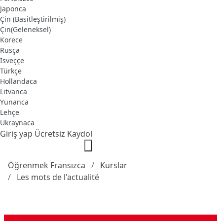
Japonca
Çin (Basitleştirilmiş)
Çin(Geleneksel)
Korece
Rusça
İsveççe
Türkçe
Hollandaca
Litvanca
Yunanca
Lehçe
Ukraynaca
Giriş yap
Ücretsiz Kaydol
Öğrenmek Fransızca
Kurslar
Les mots de l'actualité