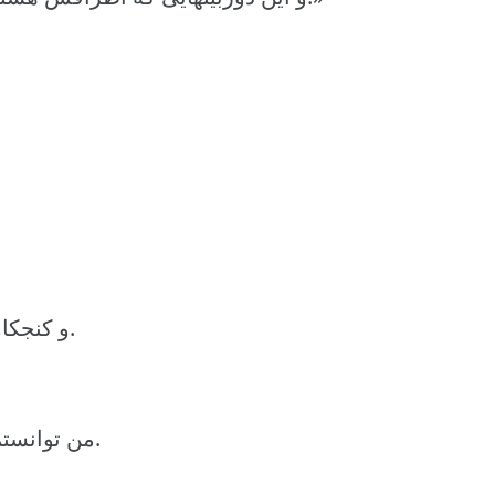
و کنجکاوی شنیدن داستان او، برای من همیشه ماند.
من توانستم ۱۰ روز آنجا بمانم با یک گروه به نام وایس.