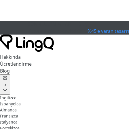
SON KULLANIM TARİHİ GEÇTİ
Kupayı Kutla
Extended Sale
%45'e varan tasarr
Hakkında
Ücretlendirme
Blog
tr
İngilizce
İspanyolca
Almanca
Fransızca
İtalyanca
Portekizce