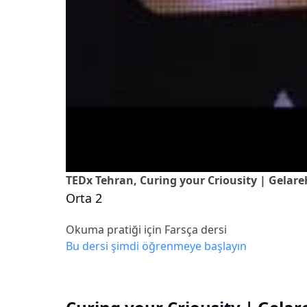
TEDx Tehran, Curing your Criousity | Gelar
Orta 2
Okuma pratiği için Farsça dersi
Bu dersi şimdi öğrenmeye başlayın