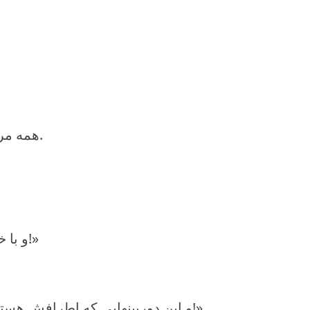
همه مردم آمده بودند که ببینند کاندیدایشان کیست.
و با خودم گفتم: «آه! چه چیزهایی که این آدم دیده!»
« و این دوربینهایی که اطرافش هستند، به اندازه اون و چشمهای اون ندیدهاند!»