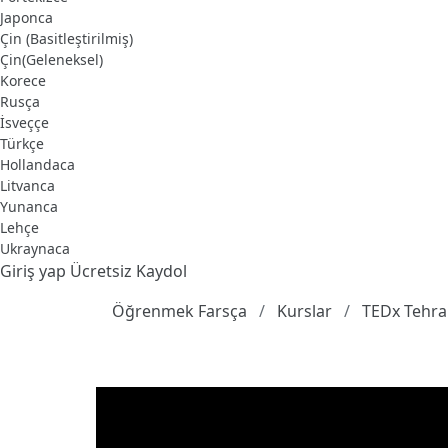
Japonca
Çin (Basitleştirilmiş)
Çin(Geleneksel)
Korece
Rusça
İsveççe
Türkçe
Hollandaca
Litvanca
Yunanca
Lehçe
Ukraynaca
Giriş yap
Ücretsiz Kaydol
Öğrenmek Farsça
Kurslar
TEDx Tehr