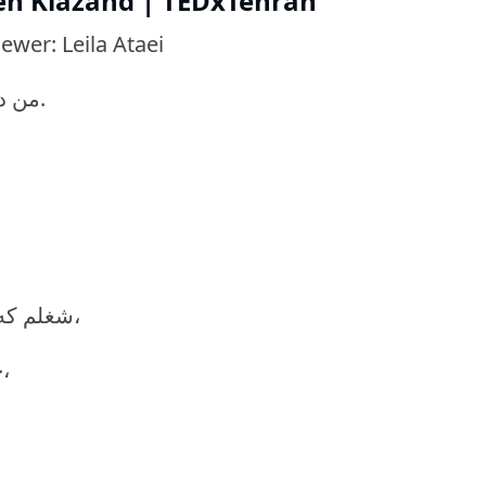
reh Kiazand | TEDxTehran
wer: Leila Ataei
من در زندگی انتخاب کردم که یک کاوشگر باشم.
شغلم که عکاسی، فیلمبرداری و مستندسازی هست،
خب این اجازه را به من داد که بروم و بگردم،