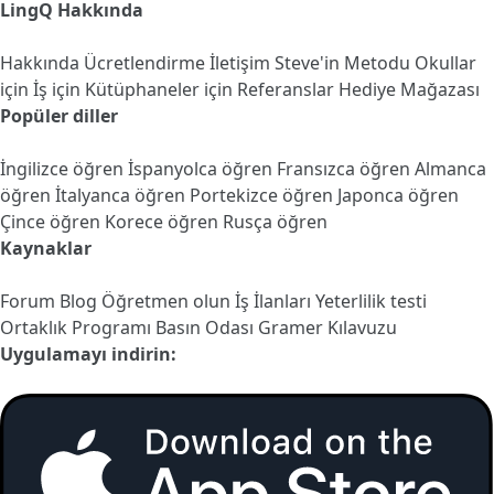
LingQ Hakkında
Hakkında
Ücretlendirme
İletişim
Steve'in Metodu
Okullar
için
İş için
Kütüphaneler için
Referanslar
Hediye Mağazası
Popüler diller
İngilizce öğren
İspanyolca öğren
Fransızca öğren
Almanca
öğren
İtalyanca öğren
Portekizce öğren
Japonca öğren
Çince öğren
Korece öğren
Rusça öğren
Kaynaklar
Forum
Blog
Öğretmen olun
İş İlanları
Yeterlilik testi
Ortaklık Programı
Basın Odası
Gramer Kılavuzu
Uygulamayı indirin: