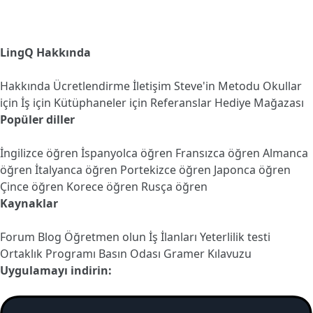
LingQ Hakkında
Hakkında
Ücretlendirme
İletişim
Steve'in Metodu
Okullar
için
İş için
Kütüphaneler için
Referanslar
Hediye Mağazası
Popüler diller
İngilizce öğren
İspanyolca öğren
Fransızca öğren
Almanca
öğren
İtalyanca öğren
Portekizce öğren
Japonca öğren
Çince öğren
Korece öğren
Rusça öğren
Kaynaklar
Forum
Blog
Öğretmen olun
İş İlanları
Yeterlilik testi
Ortaklık Programı
Basın Odası
Gramer Kılavuzu
Uygulamayı indirin: