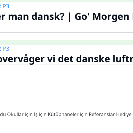
 P3
r man dansk? | Go' Morgen 
 P3
vervåger vi det danske luf
odu
Okullar için
İş için
Kütüphaneler için
Referanslar
Hediye