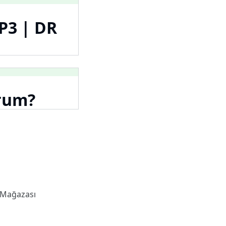
P3 | DR
trum?
 Mağazası