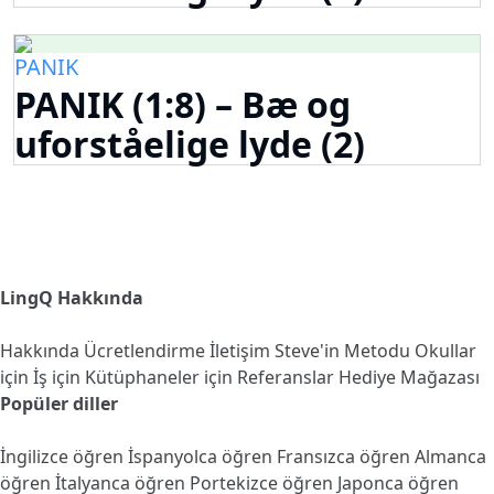
PANIK
PANIK (1:8) – Bæ og
uforståelige lyde (2)
LingQ Hakkında
Hakkında
Ücretlendirme
İletişim
Steve'in Metodu
Okullar
için
İş için
Kütüphaneler için
Referanslar
Hediye Mağazası
Popüler diller
İngilizce öğren
İspanyolca öğren
Fransızca öğren
Almanca
öğren
İtalyanca öğren
Portekizce öğren
Japonca öğren