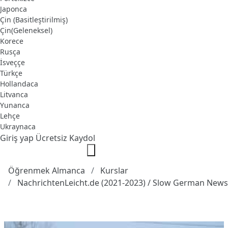
Japonca
Çin (Basitleştirilmiş)
Çin(Geleneksel)
Korece
Rusça
İsveççe
Türkçe
Hollandaca
Litvanca
Yunanca
Lehçe
Ukraynaca
Giriş yap
Ücretsiz Kaydol
Öğrenmek Almanca
Kurslar
NachrichtenLeicht.de (2021-2023) / Slow German News