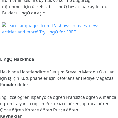
Bu metnin sesini duymak ve kelime dağarcığını
öğrenmek için ücretsiz bir LingQ hesabına
kaydolun
.
Bu dersi lingQ'da açın
LingQ Hakkında
Hakkında
Ücretlendirme
İletişim
Steve'in Metodu
Okullar
için
İş için
Kütüphaneler için
Referanslar
Hediye Mağazası
Popüler diller
İngilizce öğren
İspanyolca öğren
Fransızca öğren
Almanca
öğren
İtalyanca öğren
Portekizce öğren
Japonca öğren
Çince öğren
Korece öğren
Rusça öğren
Kaynaklar