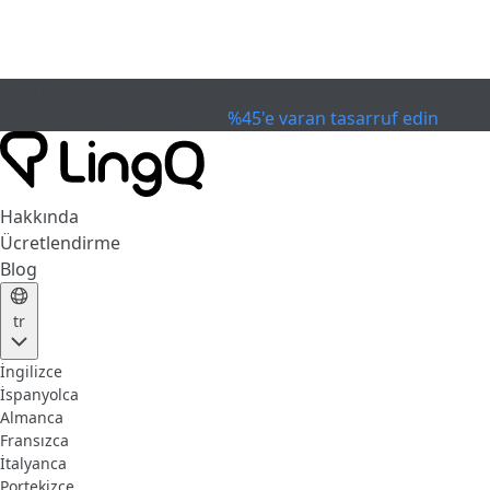
SON KULLANIM TARİHİ GEÇTİ
Kupayı Kutla
Extended Sale
%45'e varan tasarruf edin
Hakkında
Ücretlendirme
Blog
tr
İngilizce
İspanyolca
Almanca
Fransızca
İtalyanca
Portekizce