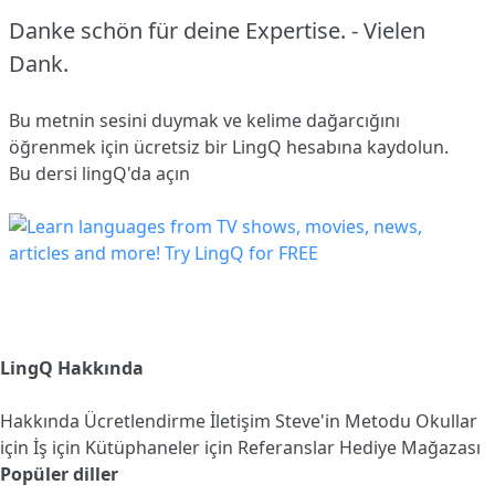
Danke schön für deine Expertise. - Vielen
Dank.
Bu metnin sesini duymak ve kelime dağarcığını
öğrenmek için ücretsiz bir LingQ hesabına
kaydolun
.
Bu dersi lingQ'da açın
LingQ Hakkında
Hakkında
Ücretlendirme
İletişim
Steve'in Metodu
Okullar
için
İş için
Kütüphaneler için
Referanslar
Hediye Mağazası
Popüler diller