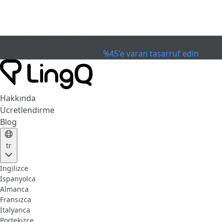
SON KULLANIM TARİHİ GEÇTİ
Kupayı Kutla
Extended Sale
%45'e varan tasarruf edin
Hakkında
Ücretlendirme
Blog
tr
İngilizce
İspanyolca
Almanca
Fransızca
İtalyanca
Portekizce