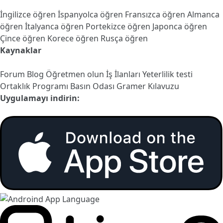
İngilizce öğren
İspanyolca öğren
Fransızca öğren
Almanca
öğren
İtalyanca öğren
Portekizce öğren
Japonca öğren
Çince öğren
Korece öğren
Rusça öğren
Kaynaklar
Forum
Blog
Öğretmen olun
İş İlanları
Yeterlilik testi
Ortaklık Programı
Basın Odası
Gramer Kılavuzu
Uygulamayı indirin: