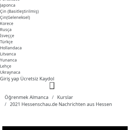
Japonca
Çin (Basitleştirilmiş)
Çin(Geleneksel)
Korece
Rusça
İsveççe
Türkçe
Hollandaca
Litvanca
Yunanca
Lehçe
Ukraynaca
Giriş yap
Ücretsiz Kaydol
Öğrenmek Almanca
Kurslar
2021 Hessenschau.de Nachrichten aus Hessen