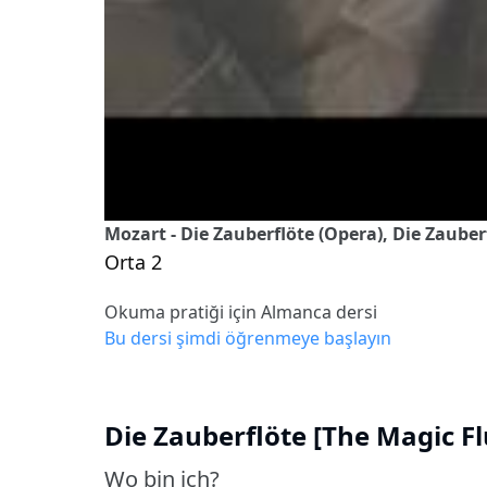
Mozart - Die Zauberflöte (Opera), Die Zauberf
Orta 2
Okuma pratiği için Almanca dersi
Bu dersi şimdi öğrenmeye başlayın
Die Zauberflöte [The Magic Flu
Wo bin ich?