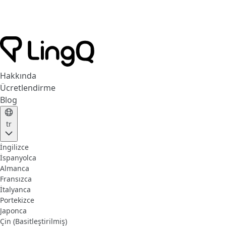
Hakkında
Ücretlendirme
Blog
tr
İngilizce
İspanyolca
Almanca
Fransızca
İtalyanca
Portekizce
Japonca
Çin (Basitleştirilmiş)