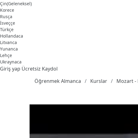
Çin(Geleneksel)
Korece
Rusça
İsveççe
Türkçe
Hollandaca
Litvanca
Yunanca
Lehçe
Ukraynaca
Giriş yap
Ücretsiz Kaydol
Öğrenmek Almanca
Kurslar
Mozart - 