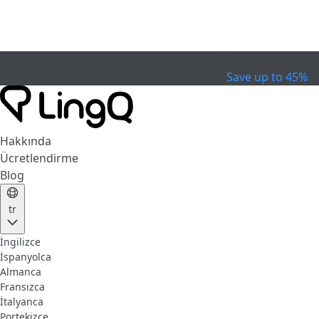
SON KULLANIM TARİHİ GEÇTİ
Celebrate the Cup
Özel Teklif
Save up to 45%
Hakkında
Ücretlendirme
Blog
tr
İngilizce
İspanyolca
Almanca
Fransızca
İtalyanca
Portekizce