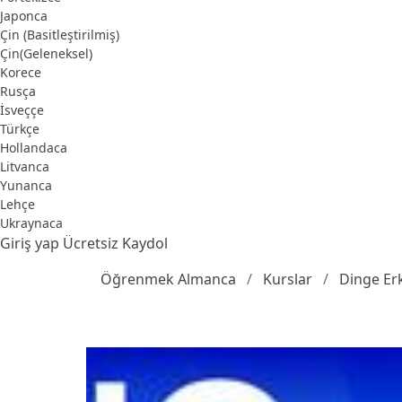
Japonca
Çin (Basitleştirilmiş)
Çin(Geleneksel)
Korece
Rusça
İsveççe
Türkçe
Hollandaca
Litvanca
Yunanca
Lehçe
Ukraynaca
Giriş yap
Ücretsiz Kaydol
Öğrenmek Almanca
Kurslar
Dinge Er