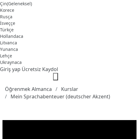
Çin(Geleneksel)
Korece
Rusça
İsveççe
Türkçe
Hollandaca
Litvanca
Yunanca
Lehçe
Ukraynaca
Giriş yap
Ücretsiz Kaydol
Öğrenmek Almanca
Kurslar
Mein Sprachabenteuer (deutscher Akzent)