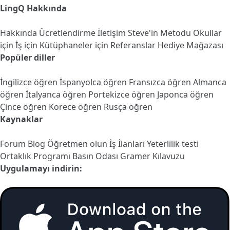
LingQ Hakkında
Hakkında
Ücretlendirme
İletişim
Steve'in Metodu
Okullar
için
İş için
Kütüphaneler için
Referanslar
Hediye Mağazası
Popüler diller
İngilizce öğren
İspanyolca öğren
Fransızca öğren
Almanca
öğren
İtalyanca öğren
Portekizce öğren
Japonca öğren
Çince öğren
Korece öğren
Rusça öğren
Kaynaklar
Forum
Blog
Öğretmen olun
İş İlanları
Yeterlilik testi
Ortaklık Programı
Basın Odası
Gramer Kılavuzu
Uygulamayı indirin: