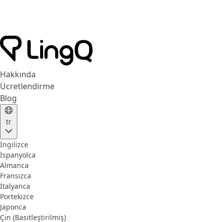
Hakkında
Ücretlendirme
Blog
tr
İngilizce
İspanyolca
Almanca
Fransızca
İtalyanca
Portekizce
Japonca
Çin (Basitleştirilmiş)