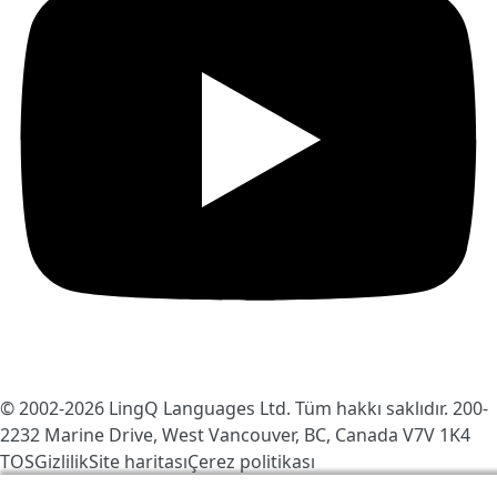
© 2002-2026
LingQ Languages Ltd.
Tüm hakkı saklıdır. 200-
2232 Marine Drive, West Vancouver, BC, Canada
V7V 1K4
TOS
Gizlilik
Site haritası
Çerez politikası