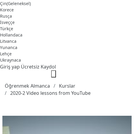
Çin(Geleneksel)
Korece
Rusça
İsveççe
Türkçe
Hollandaca
Litvanca
Yunanca
Lehçe
Ukraynaca
Giriş yap
Ücretsiz Kaydol
Öğrenmek Almanca
Kurslar
2020-2 Video lessons from YouTube