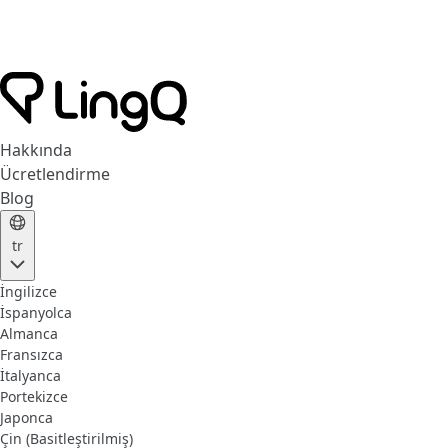
Hakkında
Ücretlendirme
Blog
tr
İngilizce
İspanyolca
Almanca
Fransızca
İtalyanca
Portekizce
Japonca
Çin (Basitleştirilmiş)