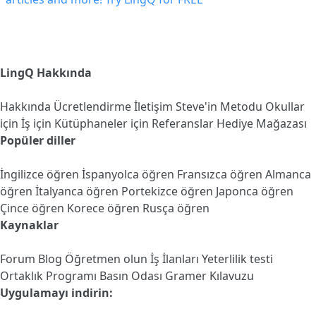
LingQ Hakkında
Hakkında
Ücretlendirme
İletişim
Steve'in Metodu
Okullar
için
İş için
Kütüphaneler için
Referanslar
Hediye Mağazası
Popüler diller
İngilizce öğren
İspanyolca öğren
Fransızca öğren
Almanca
öğren
İtalyanca öğren
Portekizce öğren
Japonca öğren
Çince öğren
Korece öğren
Rusça öğren
Kaynaklar
Forum
Blog
Öğretmen olun
İş İlanları
Yeterlilik testi
Ortaklık Programı
Basın Odası
Gramer Kılavuzu
Uygulamayı indirin: