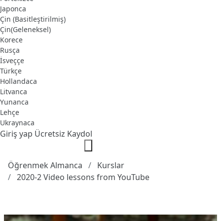
Japonca
Çin (Basitleştirilmiş)
Çin(Geleneksel)
Korece
Rusça
İsveççe
Türkçe
Hollandaca
Litvanca
Yunanca
Lehçe
Ukraynaca
Giriş yap
Ücretsiz Kaydol
Öğrenmek Almanca
Kurslar
2020-2 Video lessons from YouTube