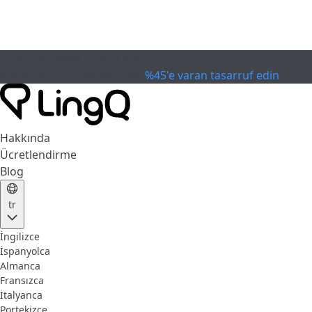
SON KULLANIM TARİHİ GEÇTİ
Kupayı Kutla
Extended Sale
%45'e varan tasarruf edin
Hakkında
Ücretlendirme
Blog
tr
İngilizce
İspanyolca
Almanca
Fransızca
İtalyanca
Portekizce