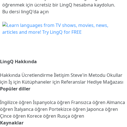
öğrenmek için ücretsiz bir LingQ hesabına
kaydolun
.
Bu dersi lingQ'da açın
LingQ Hakkında
Hakkında
Ücretlendirme
İletişim
Steve'in Metodu
Okullar
için
İş için
Kütüphaneler için
Referanslar
Hediye Mağazası
Popüler diller
İngilizce öğren
İspanyolca öğren
Fransızca öğren
Almanca
öğren
İtalyanca öğren
Portekizce öğren
Japonca öğren
Çince öğren
Korece öğren
Rusça öğren
Kaynaklar