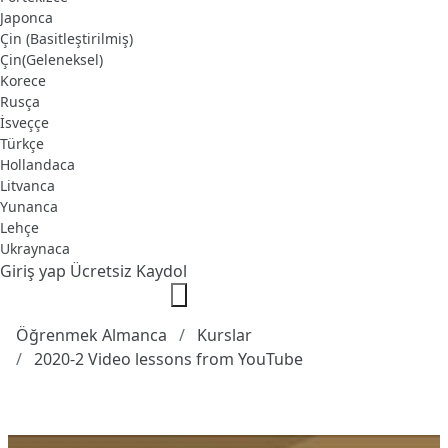
Japonca
Çin (Basitleştirilmiş)
Çin(Geleneksel)
Korece
Rusça
İsveççe
Türkçe
Hollandaca
Litvanca
Yunanca
Lehçe
Ukraynaca
Giriş yap
Ücretsiz Kaydol
Öğrenmek Almanca
Kurslar
2020-2 Video lessons from YouTube