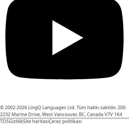
© 2002-2026
LingQ Languages Ltd.
Tüm hakkı saklıdır. 200-
2232 Marine Drive, West Vancouver, BC, Canada
V7V 1K4
TOS
Gizlilik
Site haritası
Çerez politikası
LingQ'yu daha iyi hale getirmek için çerezleri