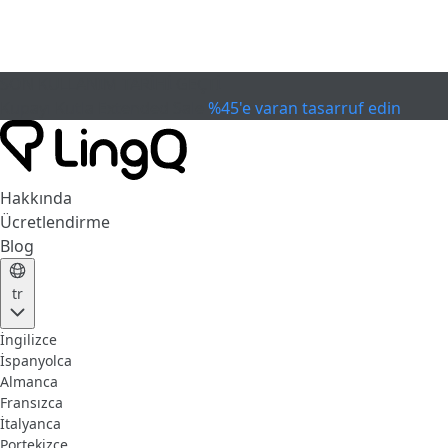
SON KULLANIM TARİHİ GEÇTİ
Kupayı Kutla
Extended Sale
%45'e varan tasarruf edin
Hakkında
Ücretlendirme
Blog
tr
İngilizce
İspanyolca
Almanca
Fransızca
İtalyanca
Portekizce