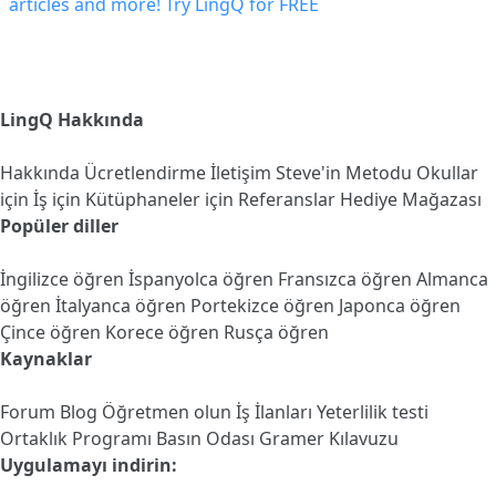
LingQ Hakkında
Hakkında
Ücretlendirme
İletişim
Steve'in Metodu
Okullar
için
İş için
Kütüphaneler için
Referanslar
Hediye Mağazası
Popüler diller
İngilizce öğren
İspanyolca öğren
Fransızca öğren
Almanca
öğren
İtalyanca öğren
Portekizce öğren
Japonca öğren
Çince öğren
Korece öğren
Rusça öğren
Kaynaklar
Forum
Blog
Öğretmen olun
İş İlanları
Yeterlilik testi
Ortaklık Programı
Basın Odası
Gramer Kılavuzu
Uygulamayı indirin: