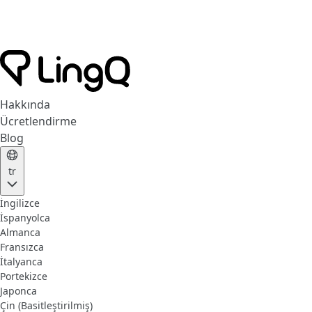
Hakkında
Ücretlendirme
Blog
tr
İngilizce
İspanyolca
Almanca
Fransızca
İtalyanca
Portekizce
Japonca
Çin (Basitleştirilmiş)