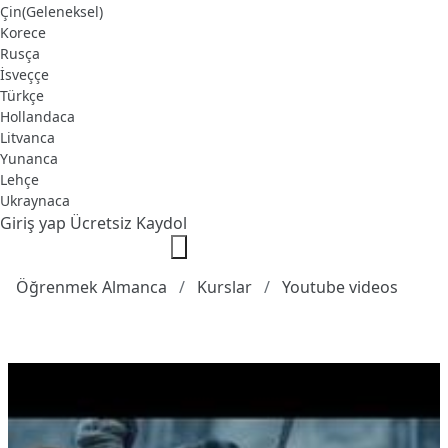
Çin(Geleneksel)
Korece
Rusça
İsveççe
Türkçe
Hollandaca
Litvanca
Yunanca
Lehçe
Ukraynaca
Giriş yap
Ücretsiz Kaydol
Öğrenmek Almanca
Kurslar
Youtube videos