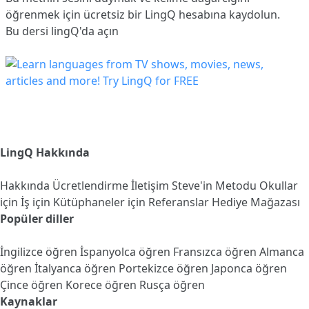
öğrenmek için ücretsiz bir LingQ hesabına
kaydolun
.
Bu dersi lingQ'da açın
LingQ Hakkında
Hakkında
Ücretlendirme
İletişim
Steve'in Metodu
Okullar
için
İş için
Kütüphaneler için
Referanslar
Hediye Mağazası
Popüler diller
İngilizce öğren
İspanyolca öğren
Fransızca öğren
Almanca
öğren
İtalyanca öğren
Portekizce öğren
Japonca öğren
Çince öğren
Korece öğren
Rusça öğren
Kaynaklar