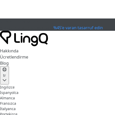
SON KULLANIM TARİHİ GEÇTİ
Kupayı Kutla
Extended Sale
%45'e varan tasarruf edin
Hakkında
Ücretlendirme
Blog
tr
İngilizce
İspanyolca
Almanca
Fransızca
İtalyanca
Portekizce