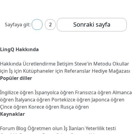
Sonraki sayfa
Sayfaya git:
1
2
LingQ Hakkında
Hakkında
Ücretlendirme
İletişim
Steve'in Metodu
Okullar
için
İş için
Kütüphaneler için
Referanslar
Hediye Mağazası
Popüler diller
İngilizce öğren
İspanyolca öğren
Fransızca öğren
Almanca
öğren
İtalyanca öğren
Portekizce öğren
Japonca öğren
Çince öğren
Korece öğren
Rusça öğren
Kaynaklar
Forum
Blog
Öğretmen olun
İş İlanları
Yeterlilik testi