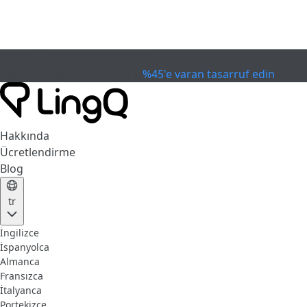
SON KULLANIM TARİHİ GEÇTİ
Kupayı Kutla
Extended Sale
%45'e varan tasarruf edin
Hakkında
Ücretlendirme
Blog
tr
İngilizce
İspanyolca
Almanca
Fransızca
İtalyanca
Portekizce