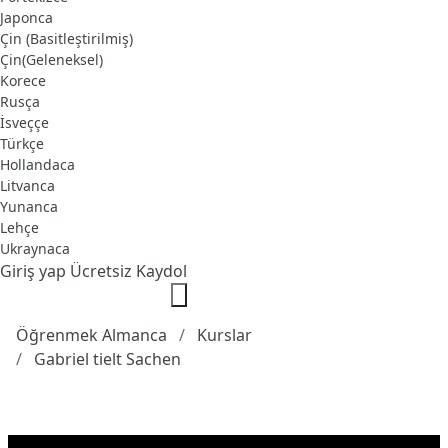
Japonca
Çin (Basitleştirilmiş)
Çin(Geleneksel)
Korece
Rusça
İsveççe
Türkçe
Hollandaca
Litvanca
Yunanca
Lehçe
Ukraynaca
Giriş yap
Ücretsiz Kaydol
Öğrenmek Almanca
Kurslar
Gabriel tielt Sachen