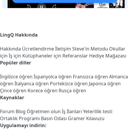
LingQ Hakkında
Hakkında
Ücretlendirme
İletişim
Steve'in Metodu
Okullar
için
İş için
Kütüphaneler için
Referanslar
Hediye Mağazası
Popüler diller
İngilizce öğren
İspanyolca öğren
Fransızca öğren
Almanca
öğren
İtalyanca öğren
Portekizce öğren
Japonca öğren
Çince öğren
Korece öğren
Rusça öğren
Kaynaklar
Forum
Blog
Öğretmen olun
İş İlanları
Yeterlilik testi
Ortaklık Programı
Basın Odası
Gramer Kılavuzu
Uygulamayı indirin: