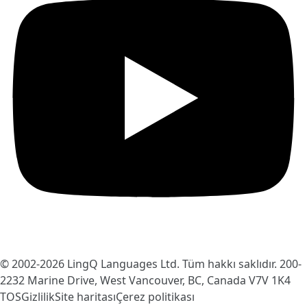
© 2002-2026
LingQ Languages Ltd.
Tüm hakkı saklıdır. 200-
2232 Marine Drive, West Vancouver, BC, Canada
V7V 1K4
TOS
Gizlilik
Site haritası
Çerez politikası