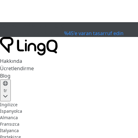
SON KULLANIM TARİHİ GEÇTİ
Kupayı Kutla
Extended Sale
%45'e varan tasarruf edin
Hakkında
Ücretlendirme
Blog
tr
İngilizce
İspanyolca
Almanca
Fransızca
İtalyanca
Portekizce