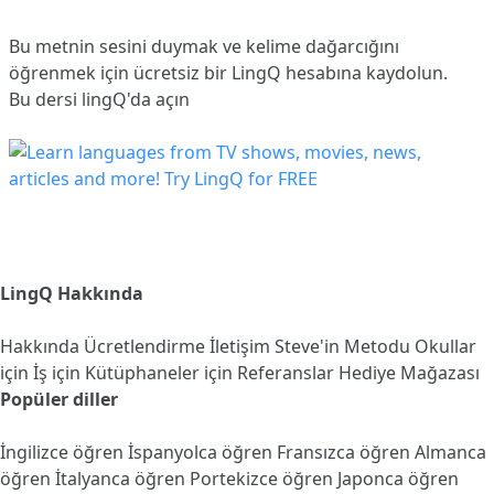
Bu metnin sesini duymak ve kelime dağarcığını
öğrenmek için ücretsiz bir LingQ hesabına
kaydolun
.
Bu dersi lingQ'da açın
LingQ Hakkında
Hakkında
Ücretlendirme
İletişim
Steve'in Metodu
Okullar
için
İş için
Kütüphaneler için
Referanslar
Hediye Mağazası
Popüler diller
İngilizce öğren
İspanyolca öğren
Fransızca öğren
Almanca
öğren
İtalyanca öğren
Portekizce öğren
Japonca öğren