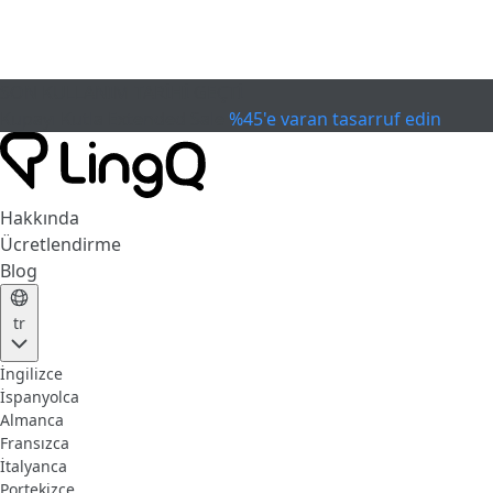
SON KULLANIM TARİHİ GEÇTİ
Kupayı Kutla
Extended Sale
%45'e varan tasarruf edin
Hakkında
Ücretlendirme
Blog
tr
İngilizce
İspanyolca
Almanca
Fransızca
İtalyanca
Portekizce