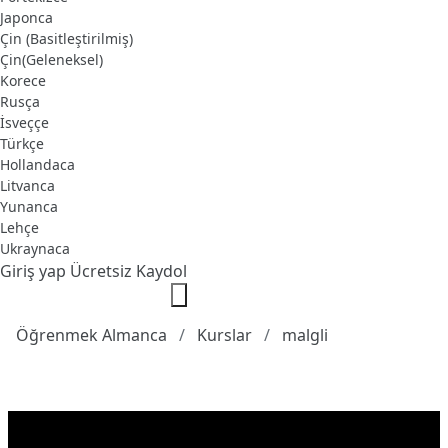
Japonca
Çin (Basitleştirilmiş)
Çin(Geleneksel)
Korece
Rusça
İsveççe
Türkçe
Hollandaca
Litvanca
Yunanca
Lehçe
Ukraynaca
Giriş yap
Ücretsiz Kaydol
Öğrenmek Almanca
Kurslar
malgli