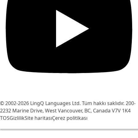
© 2002-2026
LingQ Languages Ltd.
Tüm hakkı saklıdır. 200-
2232 Marine Drive, West Vancouver, BC, Canada
V7V 1K4
TOS
Gizlilik
Site haritası
Çerez politikası
LingQ'yu daha iyi hale getirmek için çerezleri