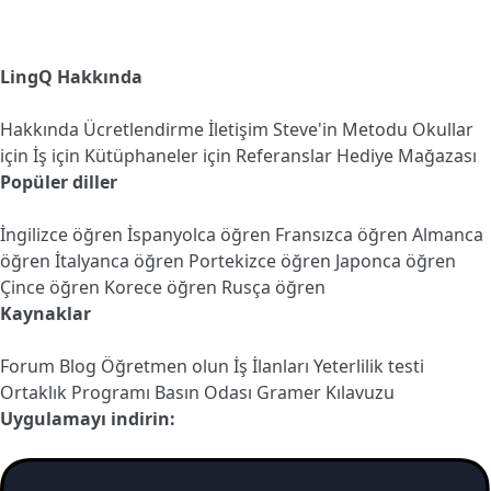
LingQ Hakkında
Hakkında
Ücretlendirme
İletişim
Steve'in Metodu
Okullar
için
İş için
Kütüphaneler için
Referanslar
Hediye Mağazası
Popüler diller
İngilizce öğren
İspanyolca öğren
Fransızca öğren
Almanca
öğren
İtalyanca öğren
Portekizce öğren
Japonca öğren
Çince öğren
Korece öğren
Rusça öğren
Kaynaklar
Forum
Blog
Öğretmen olun
İş İlanları
Yeterlilik testi
Ortaklık Programı
Basın Odası
Gramer Kılavuzu
Uygulamayı indirin: