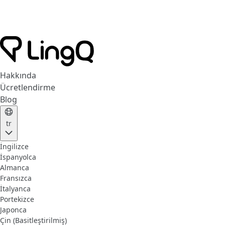
Hakkında
Ücretlendirme
Blog
tr
İngilizce
İspanyolca
Almanca
Fransızca
İtalyanca
Portekizce
Japonca
Çin (Basitleştirilmiş)