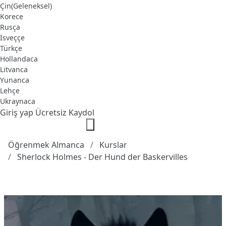
Çin(Geleneksel)
Korece
Rusça
İsveççe
Türkçe
Hollandaca
Litvanca
Yunanca
Lehçe
Ukraynaca
Giriş yap
Ücretsiz Kaydol
Öğrenmek Almanca
Kurslar
Sherlock Holmes - Der Hund der Baskervilles