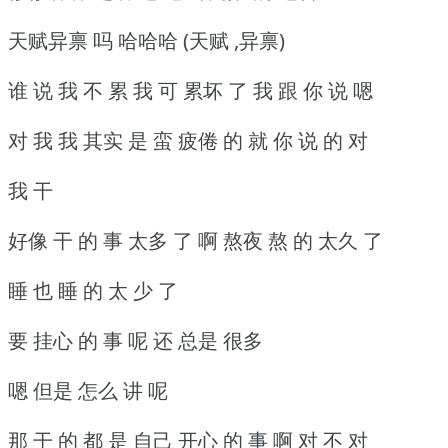
天赋异禀 吗 哈哈哈 (天赋 ,异禀)
谁 说 我 不 累 我 可 累坏 了 我 跟 你 说 嗯
对 我 我 其实 是 蛮 疲倦 的 就 你 说 的 对
我 干
好像 干 的 事 太多 了 啊 熬夜 熬 的 太久 了
睡 也 睡 的 太 少 了
要 挂心 的 事 呢 还 总是 很多
嗯 但是 怎么 讲 呢
那 干 的 都 是 自己 开心 的 事 啊 对 不 对