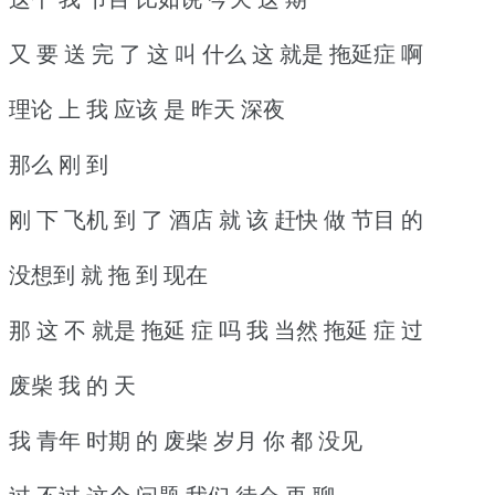
又 要 送 完 了 这 叫 什么 这 就是 拖延症 啊
理论 上 我 应该 是 昨天 深夜
那么 刚 到
刚 下 飞机 到 了 酒店 就 该 赶快 做 节目 的
没想到 就 拖 到 现在
那 这 不 就是 拖延 症 吗 我 当然 拖延 症 过
废柴 我 的 天
我 青年 时期 的 废柴 岁月 你 都 没见