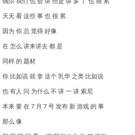
偶尔 我们 也 会 讲 但是 讲 多 了 也 很 累
天天 看 这些 事 也 很 累
因为 你 总 觉得 好像
在 怎么 讲来讲去 都 是
同样 的 题材
你 比如说 就 拿 这个 乳华 之类 比如说
也 有人 问 为什么 不 讲 一 讲 索尼
本来 要 在 7 月 7 号 发布 新 游戏 的 事
那么 像