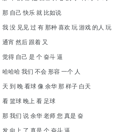
那 自己 快乐 就 比如说
我 没 见见 过 有 那种 喜欢 玩 游戏 的人 玩
通宵 然后 跟着 又
觉得 自己 是 个 奋斗 逼
哈哈哈 我们 不会 形容 一个 人
天 到 晚 看球 像 余华 那 样子 白天
看 篮球 晚上 看 足球
那 我们 说 余华 老师 您 真是 奋
发 向上 了 真是 个 奋斗 逼