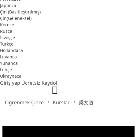
Japonca
Çin (Basitleştirilmiş)
Çin(Geleneksel)
Korece
Rusça
İsveççe
Türkçe
Hollandaca
Litvanca
Yunanca
Lehçe
Ukraynaca
Giriş yap
Ücretsiz Kaydol
Öğrenmek Çince
Kurslar
梁文道