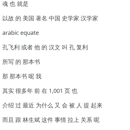
魂 也 就是
以故 的 美国 著名 中国 史学家 汉学家
arabic equate
孔飞利 或者 他 的 汉文 叫 孔 复利
所写 的 那本书
那 那本书 呢 我
其实 很多年 前 在 1,001 页 也
介绍 过 最近 为什么 又 会 被 人 提 起来
而且 跟 林生斌 这件 事情 拉上 关系 呢