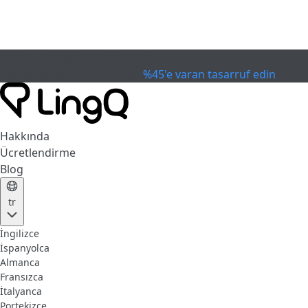
SON KULLANIM TARİHİ GEÇTİ
Kupayı Kutla
Extended Sale
%45'e varan tasarruf edin
Hakkında
Ücretlendirme
Blog
tr
İngilizce
İspanyolca
Almanca
Fransızca
İtalyanca
Portekizce