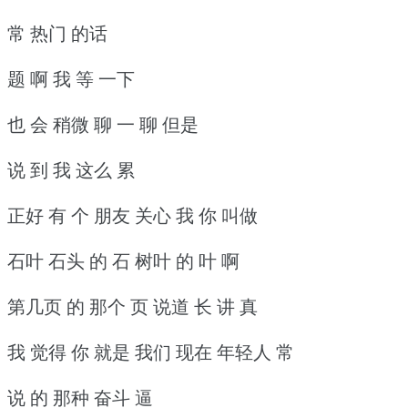
常 热门 的话
题 啊 我 等 一下
也 会 稍微 聊 一 聊 但是
说 到 我 这么 累
正好 有 个 朋友 关心 我 你 叫做
石叶 石头 的 石 树叶 的 叶 啊
第几页 的 那个 页 说道 长 讲 真
我 觉得 你 就是 我们 现在 年轻人 常
说 的 那种 奋斗 逼