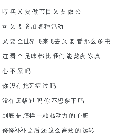
哼 嘿 又 要 做 节目 又 要 做 公
司 又 要 参加 各种 活动
又 要 全世界 飞来飞去 又 要 看 那么 多 书
连 看 个 足球 都 比 我们 能 熬夜 你 真
心 不 累 吗
你 没有 拖延症 过 吗
没有 废柴 过 吗 你 不想 躺平 吗
到底 是 怎样 一颗 核动力 的 心脏
修修补补 之后 还 这么 高效 的 运转